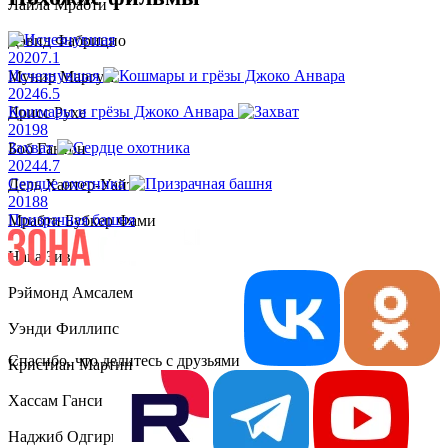
Лайла Мрабти
Дэвид Фабрицио
2020
7.1
Исчезнувшая
Мунир Маргум
2024
6.5
Кошмары и грёзы Джоко Анвара
Дрисс Рухе
2019
8
Захват
Боб Гантон
2024
4.7
Сердце охотника
Дель Хантер-Уайт
2018
8
Призрачная башня
Мрабти Бубкер Фами
Нава Зив
Рэймонд Амсалем
Уэнди Филлипс
Спасибо, что делитесь с друзьями
Кристиан Мартин
Хассам Ганси
Наджиб Одгири