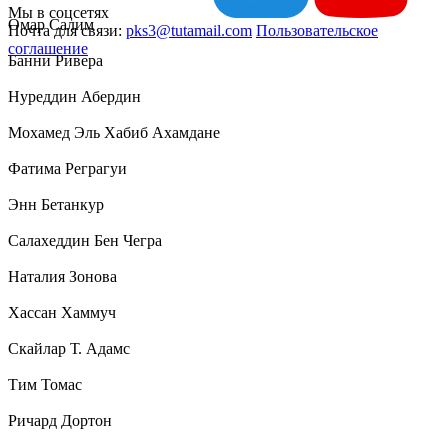
Мы в соцсетях
Омар Салим
Почта для связи:
pks3@tutamail.com
Пользовательское
соглашение
Банни Ривера
Нуреддин Абердин
Мохамед Эль Хабиб Ахамдане
Фатима Реграгуи
Энн Бетанкур
Салахеддин Бен Чегра
Наталия Зонова
Хассан Хаммуч
Скайлар Т. Адамс
Тим Томас
Ричард Дортон