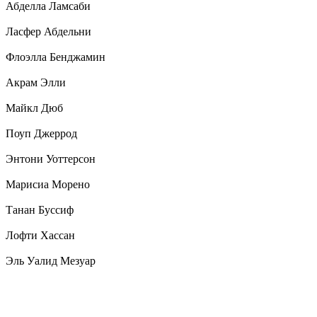
Абделла Ламсаби
Ласфер Абдельни
Флоэлла Бенджамин
Акрам Элли
Майкл Дюб
Поуп Джеррод
Энтони Уоттерсон
Марисиа Морено
Танан Буссиф
Лофти Хассан
Эль Уалид Мезуар