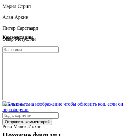
Мэрил Стрип
Алан Аркин
Питер Сарсгаард
Комментарии
Омар Метуолли
Игал Наор
Хадар Ратсон Ротем
Дж.К. Симмонс
Симон Абкарян
Моа Кхуас
Зинеб Оукач
Арамис Найт
Отправить комментарий
Рози Малек-Йохан
Похожие фильмы