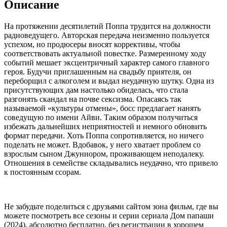
Описание
На протяжении десятилетий Поппа трудится на должности
радиоведущего. Авторская передача неизменно пользуется
успехом, но продюсеры вносят коррективы, чтобы
соответствовать актуальной повестке. Размеренному ходу
событий мешает эксцентричный характер самого главного
героя. Будучи приглашенным на свадьбу приятеля, он
переборщил с алкоголем и выдал неудачную шутку. Одна из
присутствующих дам настолько обиделась, что стала
разгонять скандал на почве сексизма. Опасаясь так
называемой «культуры отмены», босс предлагает нанять
соведущую по имени Айви. Таким образом получиться
избежать дальнейших неприятностей и немного обновить
формат передачи. Хоть Поппа сопротивляется, но ничего
поделать не может. Вдобавок, у него хватает проблем со
взрослым сыном Джуниором, проживающем неподалеку.
Отношения в семействе складывались неудачно, что привело
к постоянным ссорам.
Не забудьте поделиться с друзьями сайтом зона фильм, где вы
можете посмотреть все сезоны и серии сериала Дом папаши
(2024), абсолютно бесплатно, без регистрации в хорошем