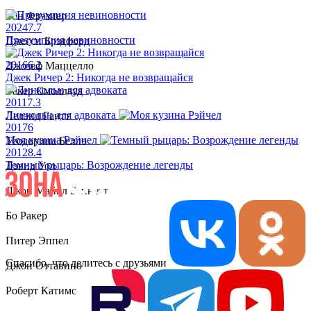
Рон Фрэзиер
2024
7.7
Презумпция невиновности
Джесси Брэдфорд
2016
6.2
Джозеф Маццелло
Джек Ричер 2: Никогда не возвращайся
Такер Смоллвуд
2011
7.3
Линкольн для адвоката
Лелэнд Гантт
2017
6
Моя кузина Рэйчел
Теодорина Белло
2012
8.4
Темный рыцарь: Возрождение легенды
Дэвид Уол
Джон Майкл Беннетт
Бо Ракер
Питер Эппел
Спасибо, что делитесь с друзьями
Джон Оттавино
Роберт Катимс