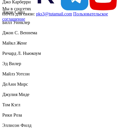
Джо Карберри
Мы в соцсетях
Джон Сайц
Почта для связи:
pks3@tutamail.com
Пользовательское
соглашение
Билл Уинклер
Джон С. Веннема
Майкл Жене
Ричард Л. Ньюкоум
Эд Вилер
Майлз Уотсон
ДеАнн Мирс
Джулия Миде
Том Кэгл
Рики Роза
Эллисон Филд