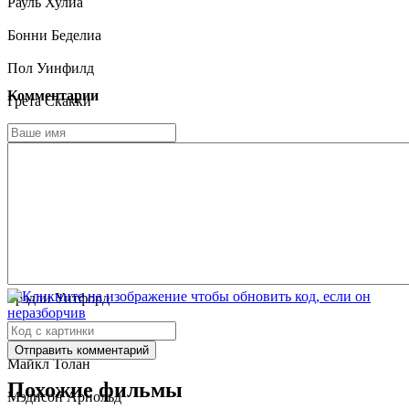
Рауль Хулиа
Бонни Беделиа
Пол Уинфилд
Комментарии
Грета Скакки
Джон Спенсер
Джо Грифази
Том Мардиросян
Анна Мария Хорсфорд
Саб Симоно
Брэдли Уитфорд
Кристин Эстабрук
Отправить комментарий
Майкл Толан
Похожие фильмы
Мэдисон Арнольд