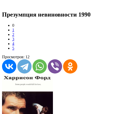
Презумпция невиновности 1990
0
1
2
3
4
5
Просмотров: 12