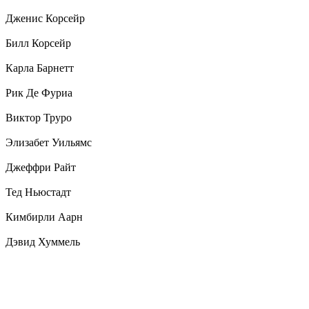
Дженис Корсейр
Билл Корсейр
Карла Барнетт
Рик Де Фуриа
Виктор Труро
Элизабет Уильямс
Джеффри Райт
Тед Ньюстадт
Кимбирли Аарн
Дэвид Хуммель