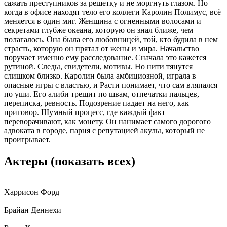
сажать преступников за решетку и не моргнуть глазом. Но
когда в офисе находят тело его коллеги Каролин Полимус, всё
меняется в один миг. Женщина с огненными волосами и
секретами глубже океана, которую он знал ближе, чем
полагалось. Она была его любовницей, той, кто будила в нем
страсть, которую он прятал от жены и мира. Начальство
поручает именно ему расследование. Сначала это кажется
рутиной. Следы, свидетели, мотивы. Но нити тянутся
слишком близко. Каролин была амбициозной, играла в
опасные игры с властью, и Расти понимает, что сам вляпался
по уши. Его алиби трещит по швам, отпечатки пальцев,
переписка, ревность. Подозрение падает на него, как
приговор. Шумный процесс, где каждый факт
переворачивают, как монету. Он нанимает самого дорогого
адвоката в городе, парня с репутацией акулы, который не
проигрывает.
Актеры
(показать всех)
Харрисон Форд
Брайан Деннехи