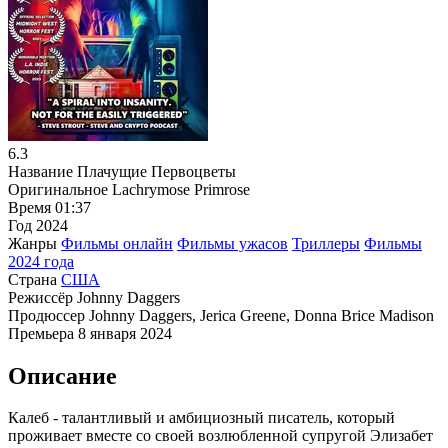
6.3
Название
Плачущие Первоцветы
Оригинальное
Lachrymose Primrose
Время
01:37
Год
2024
Жанры
Фильмы онлайн
Фильмы ужасов
Триллеры
Фильмы
2024 года
Страна
США
Режиссёр
Johnny Daggers
Продюссер
Johnny Daggers, Jerica Greene, Donna Brice Madison
Премьера
8 января 2024
Описание
Калеб - талантливый и амбициозный писатель, который
проживает вместе со своей возлюбленной супругой Элизабет