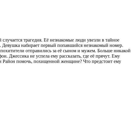
случается трагедия. Её незнакомые люди увезли в тайное
ает. Девушка набирает первый попавшийся незнакомый номер.
я похитители отправились за её сыном и мужем. Больше никакой
н. Джессика не успела ему рассказать, где её прячут. Ему
ли Район помочь, похищенной женщине? Что предстоит ему