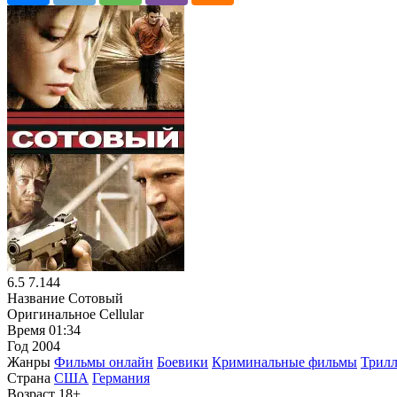
6.5
7.144
Название
Сотовый
Оригинальное
Cellular
Время
01:34
Год
2004
Жанры
Фильмы онлайн
Боевики
Криминальные фильмы
Трил
Страна
США
Германия
Возраст
18+