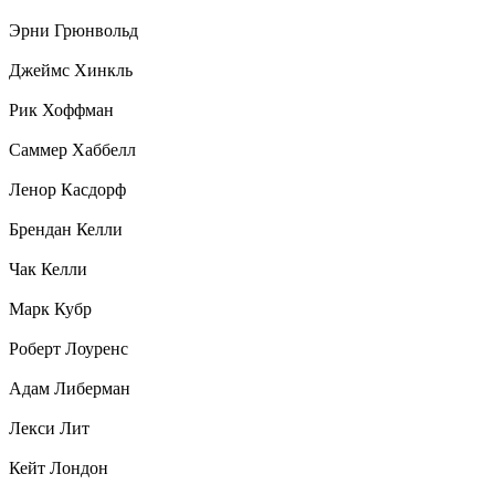
Эрни Грюнвольд
Джеймс Хинкль
Рик Хоффман
Саммер Хаббелл
Ленор Касдорф
Брендан Келли
Чак Келли
Марк Кубр
Роберт Лоуренс
Адам Либерман
Лекси Лит
Кейт Лондон