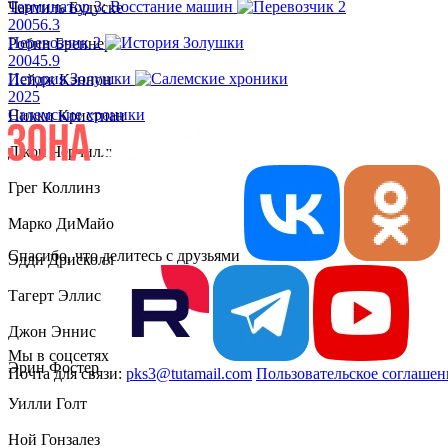
Терминатор 3: Восстание машин
Чантиль Будуске
2005
6.3
Перевозчик 2
Робин Бреннер
2004
5.9
История Золушки
Пейдж Кэннон
2025
Салемские хроники
Никки Кристиан
Джон Черчилль
Грег Коллинз
Марко ДиМайо
Спасибо, что делитесь с друзьями
Эдди Дрисколл
Тагерт Эллис
Джон Эннис
Мы в соцсетях
Эрин Фостер
Почта для связи:
pks3@tutamail.com
Пользовательское соглашен
Уилли Голт
Ной Гонзалез