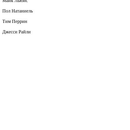
Майк Льюис
Пол Натаниель
Тим Перрин
Джесси Райли