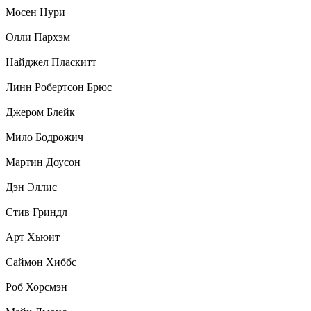
Мосен Нури
Олли Пархэм
Найджел Пласкитт
Линн Робертсон Брюс
Джером Блейк
Мило Бодрожич
Мартин Доусон
Дэн Эллис
Стив Гриндл
Арт Хьюит
Саймон Хиббс
Роб Хорсмэн