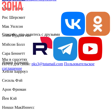
Марк Гэтисс
Рис Шерсмит
Мак Уилсон
Спасибо, что делитесь с друзьями
Элби Вудингтон
Мэйсон Болл
Сара Беннетт
Мы в соцсетях
Дэнни Блэкнер
Почта для связи:
pks3@tutamail.com
Пользовательское
соглашение
Хейли Барроуз
Сесиль Фэй
Арон Фриман
Йен Кэй
Никки МакИннесс