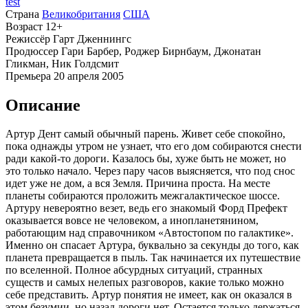
test
Страна
Великобритания
США
Возраст
12+
Режиссёр
Гарт Дженнингс
Продюссер
Гари Барбер, Роджер Бирнбаум, Джонатан
Гликман, Ник Голдсмит
Премьера
20 апреля 2005
Описание
Артур Дент самый обычный парень. Живет себе спокойно,
пока однажды утром не узнает, что его дом собираются снести
ради какой-то дороги. Казалось бы, хуже быть не может, но
это только начало. Через пару часов выясняется, что под снос
идет уже не дом, а вся Земля. Причина проста. На месте
планеты собираются проложить межгалактическое шоссе.
Артуру невероятно везет, ведь его знакомый Форд Префект
оказывается вовсе не человеком, а инопланетянином,
работающим над справочником «Автостопом по галактике».
Именно он спасает Артура, буквально за секунды до того, как
планета превращается в пыль. Так начинается их путешествие
по вселенной. Полное абсурдных ситуаций, странных
существ и самых нелепых разговоров, какие только можно
себе представить. Артур понятия не имеет, как он оказался в
этом безумии, но назад дороги нет. Остается только держаться