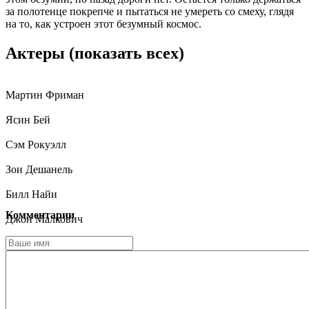
за полотенце покрепче и пытаться не умереть со смеху, глядя
на то, как устроен этот безумный космос.
Актеры
(показать всех)
Мартин Фриман
Ясин Бей
Сэм Рокуэлл
Зои Дешанель
Билл Найи
Комментарии
Джон Малкович
Алан Рикман
Уорвик Дэвис
Анна Ченселлор