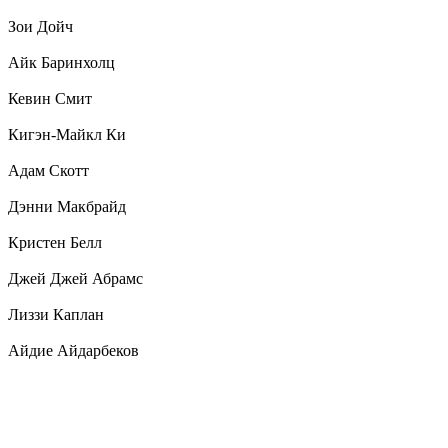
Зои Дойч
Айк Баринхолц
Кевин Смит
Кигэн-Майкл Ки
Адам Скотт
Дэнни Макбрайд
Кристен Белл
Джей Джей Абрамс
Лиззи Каплан
Айдие Айдарбеков