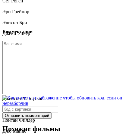
Сет Роген
Эри Грейнор
Элисон Бри
Комментарии
Джеки Уивер
Пол Шир
Зак Эфрон
Джош Хатчерсон
Джун Рафаэль
Меган Маллалли
Джейсон Манцукас
Эндрю Сантино
Отправить комментарий
Нэйтан Филдер
Похожие фильмы
Джо Манде