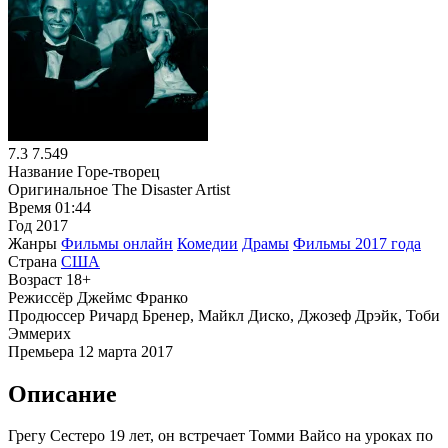
7.3
7.549
Название
Горе-творец
Оригинальное
The Disaster Artist
Время
01:44
Год
2017
Жанры
Фильмы онлайн
Комедии
Драмы
Фильмы 2017 года
Страна
США
Возраст
18+
Режиссёр
Джеймс Франко
Продюссер
Ричард Бренер, Майкл Диско, Джозеф Дрэйк, Тоби
Эммерих
Премьера
12 марта 2017
Описание
Грегу Сестеро 19 лет, он встречает Томми Вайсо на уроках по