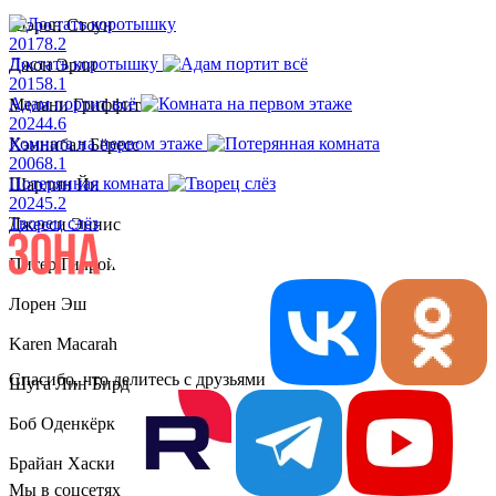
Шэрон Стоун
2017
8.2
Достать коротышку
Джон Эрли
2015
8.1
Адам портит всё
Мелани Гриффит
2024
4.6
Комната на первом этаже
Хэннибал Бёресс
2006
8.1
Потерянная комната
Шарлин Йи
2024
5.2
Творец слёз
Джесси Эннис
Питер Гилрой
Лорен Эш
Karen Macarah
Спасибо, что делитесь с друзьями
Шуга Лин Бирд
Боб Оденкёрк
Брайан Хаски
Мы в соцсетях