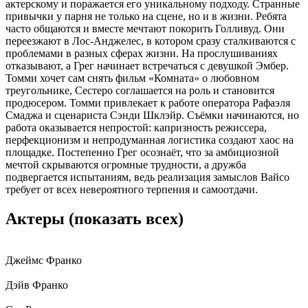
актерскому и поражается его уникальному подходу. Странные
привычки у парня не только на сцене, но и в жизни. Ребята
часто общаются и вместе мечтают покорить Голливуд. Они
переезжают в Лос-Анджелес, в котором сразу сталкиваются с
проблемами в разных сферах жизни. На прослушиваниях
отказывают, а Грег начинает встречаться с девушкой Эмбер.
Томми хочет сам снять фильм «Комната» о любовном
треугольнике, Сестеро соглашается на роль и становится
продюсером. Томми привлекает к работе оператора Рафаэля
Смаджа и сценариста Сэнди Шклэйр. Съёмки начинаются, но
работа оказывается непростой: капризность режиссера,
перфекционизм и непродуманная логистика создают хаос на
площадке. Постепенно Грег осознаёт, что за амбициозной
мечтой скрываются огромные трудности, а дружба
подвергается испытаниям, ведь реализация замыслов Вайсо
требует от всех невероятного терпения и самоотдачи.
Актеры
(показать всех)
Джеймс Франко
Дэйв Франко