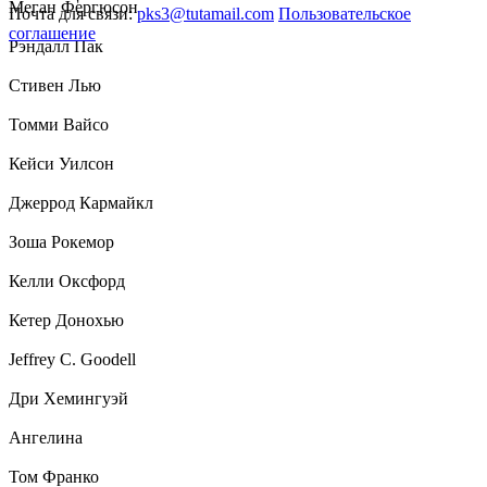
Меган Фергюсон
Почта для связи:
pks3@tutamail.com
Пользовательское
соглашение
Рэндалл Пак
Стивен Лью
Томми Вайсо
Кейси Уилсон
Джеррод Кармайкл
Зоша Рокемор
Келли Оксфорд
Кетер Донохью
Jeffrey C. Goodell
Дри Хемингуэй
Ангелина
Том Франко