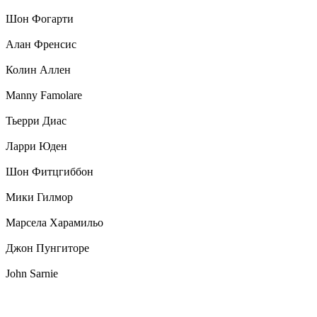
Шон Фогарти
Алан Френсис
Колин Аллен
Manny Famolare
Тьерри Диас
Ларри Юден
Шон Фитцгиббон
Мики Гилмор
Марсела Харамильо
Джон Пунгиторе
John Sarnie