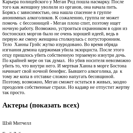
Карьера полицейского у Меган Рид пошла насмарку. После
того как женщину уволили из органов, она начала пить.
Борясь с зависимостью, она нашла спасение в группе
анонимных алкоголиков. К сожалению, группа не может
помочь с бессонницей - Меган плохо спит, поэтому ищет
ночную работу. Возможно, устроиться охранником в один из
бостонских моргов было не очень хорошей идеей, ведь в
первую же смену женщина столкнулась с потусторонним.
Тело Ханны Грэйс жутко изуродовано. Во время обряда
изгнания демона одержимая убила экзорциста. После этого
отцу пришлось убить собственную терзаемую изнутри дочь.
По крайней мере он так думал. Но убив носителя невозможно
убить то, что внутри него. И мертвая Ханна в морге Бостона
начинает свой ночной бенефис. Бывшего алкоголика, да к
тому же копа в отставке сложно напугать бесовщиной.
Поэтому, возможно, Меган сможет остаться в живых, заодно
преодолев собственные страхи. Но кадавр не отпустит жертву
так просто.
Актеры
(показать всех)
Шэй Митчелл