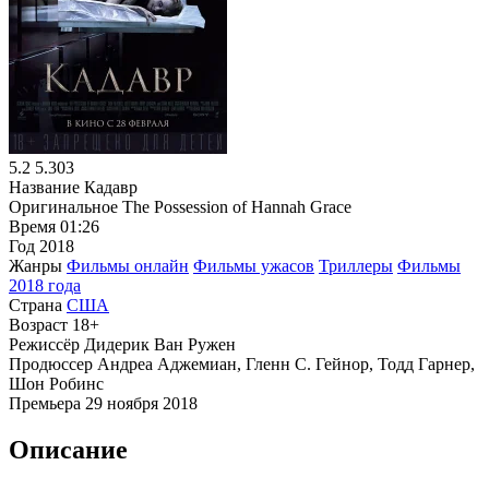
5.2
5.303
Название
Кадавр
Оригинальное
The Possession of Hannah Grace
Время
01:26
Год
2018
Жанры
Фильмы онлайн
Фильмы ужасов
Триллеры
Фильмы
2018 года
Страна
США
Возраст
18+
Режиссёр
Дидерик Ван Ружен
Продюссер
Андреа Аджемиан, Гленн С. Гейнор, Тодд Гарнер,
Шон Робинс
Премьера
29 ноября 2018
Описание