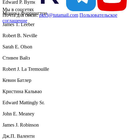
Edward P. Byrnes
Мы в соцсетях
Моника Фаррингтон
Почта для связи:
pks3@tutamail.com
Пользовательское
соглашение
James T. Leeber
Robert B. Neville
Sarah E. Olson
Стивен Вайз
Robert J. La Tremouille
Кевин Батлер
Кристина Кальвао
Edward Mattingly Sr.
John E. Meaney
James J. Robinson
Дж.П. Валенти