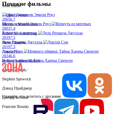
Похожие фильмы
Sean Burns
Андреа Лиман
2005
6.7
Шесть демонов Эмили Роуз
Мелисса МакМикин
2003
7.4
Вернуть из мертвых
Robert M. Armstrong
2019
7.5
Дело Ричарда Джуэлла
Steve Charette
2019
7.3
Доктор Сон
Лекси Рот
2024
6.6
Немного обмана: Тайна Ханны Свенсен
Je-Kori Salmon Matters
Anthony Soohoo
Stephen Spewock
Дэвид Прайдмор
Спасибо, что делитесь с друзьями
Джефф Беллин
Francine Bouska