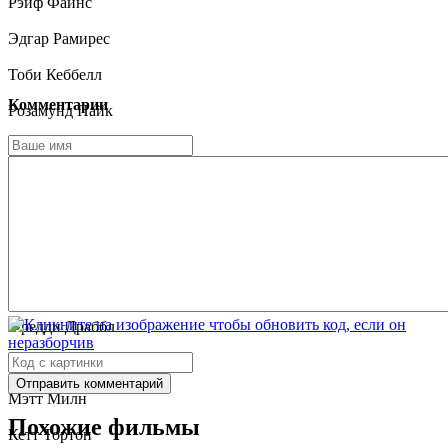
Рэйф Файнс
Эдгар Рамирес
Тоби Кеббелл
Комментарии
Розамунд Пайк
Билл Найи
Дэнни Хьюстон
Джон Белл
Лили Джеймс
Алехандро Наранхо
Фредди Драббл
Кэтрин Карпентер
Отправить комментарий
Мэтт Милн
Похожие фильмы
Кетт Тортон