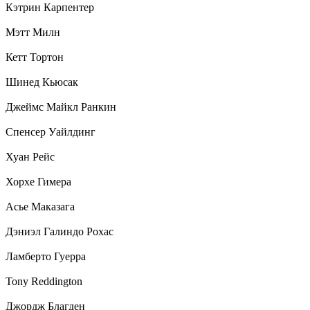
Кэтрин Карпентер
Мэтт Милн
Кетт Тортон
Шинед Кьюсак
Джеймс Майкл Ранкин
Спенсер Уайлдинг
Хуан Рейс
Хорхе Гимера
Асье Маказага
Дэниэл Галиндо Рохас
Ламберто Гуерра
Tony Reddington
Джордж Благден