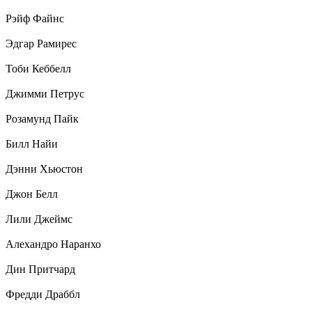
Рэйф Файнс
Эдгар Рамирес
Тоби Кеббелл
Джимми Петрус
Розамунд Пайк
Билл Найи
Дэнни Хьюстон
Джон Белл
Лили Джеймс
Алехандро Наранхо
Дин Притчард
Фредди Драббл