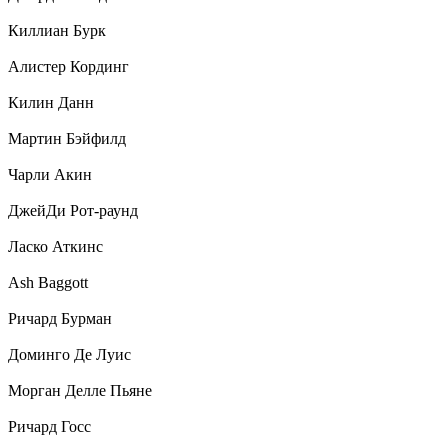
Киллиан Бурк
Алистер Кординг
Килин Данн
Мартин Бэйфилд
Чарли Акин
ДжейДи Рот-раунд
Ласко Аткинс
Ash Baggott
Ричард Бурман
Доминго Де Луис
Морган Делле Пьяне
Ричард Госс