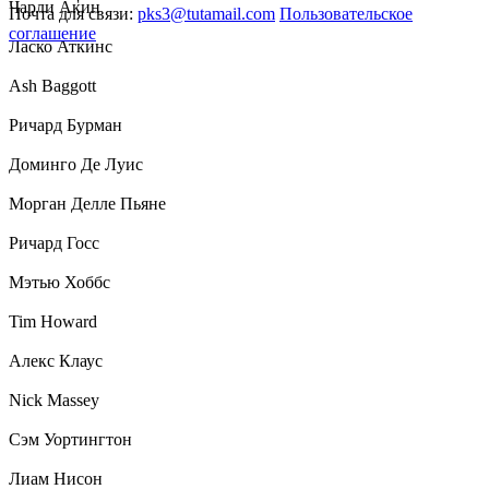
Чарли Акин
Почта для связи:
pks3@tutamail.com
Пользовательское
соглашение
Ласко Аткинс
Ash Baggott
Ричард Бурман
Доминго Де Луис
Морган Делле Пьяне
Ричард Госс
Мэтью Хоббс
Tim Howard
Алекс Клаус
Nick Massey
Сэм Уортингтон
Лиам Нисон