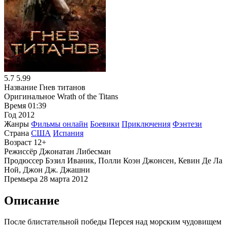
5.7
5.99
Название
Гнев титанов
Оригинальное
Wrath of the Titans
Время
01:39
Год
2012
Жанры
Фильмы онлайн
Боевики
Приключения
Фэнтези
Страна
США
Испания
Возраст
12+
Режиссёр
Джонатан Либесман
Продюссер
Бэзил Иваник, Полли Коэн Джонсен, Кевин Де Ла
Ной, Джон Дж. Джашни
Премьера
28 марта 2012
Описание
После блистательной победы Персея над морским чудовищем