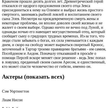
Кракеном прошло десять долгих лет. Древнегреческий герой
отказался от щедрого предложения своего отца Зевса
присоединиться к нему на Олимпе и выбрал жизнь простого
смертного, занимаясь рыбной ловлей и воспитанием своего
сына Элея. Несмотря на преждевременную смерть жены и
некоторые проблемы, он вполне доволен своей жизнью и не
жалеет о своем выборе. Однако ничто не вечно под Луной, и
однажды ночью его навещает могущественный отец, который
сообщает сыну о грядущих трудных временах. Из-за того, что
люди стали забывать о богах, их сила уменьшается с каждым
днем, и скоро на свободу может вырваться свирепый Кронос,
заточенный в Тартар троими правящими братьями - им самим,
Посейдоном и Аидом. Поначалу отказавший в просьбе о
помощи Персей вскоре меняет свое решение - ведь Зевс попал
в ловушку, преданный своим сыном Аресом, и единственный,
кто может спасти человечество от гибели, именно он.
Актеры
(показать всех)
Сэм Уортингтон
Лиам Нисон