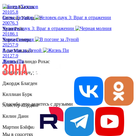
Шинед Кьюсак
2010
5.8
Битва Титанов
Спенсер Уайлдинг
2007
6.3
Человек-паук 3: Враг в отражении
Хуан Рейс
2018
6.1
Черная молния
Хорхе Гимера
2025
7.9
В погоне за Луной
Асье Маказага
2012
7.9
Жизнь Пи
Дэниэл Галиндо Рохас
Ламберто Гуерра
Джордж Благден
Киллиан Бурк
Спасибо, что делитесь с друзьями
Алистер Кординг
Килин Данн
Мартин Бэйфилд
Мы в соцсетях