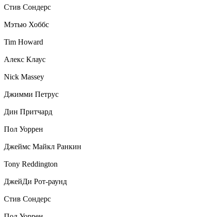
Стив Сондерс
Мэтью Хоббс
Tim Howard
Алекс Клаус
Nick Massey
Джимми Петрус
Дин Притчард
Пол Уоррен
Джеймс Майкл Ранкин
Tony Reddington
ДжейДи Рот-раунд
Стив Сондерс
Пол Уоррен