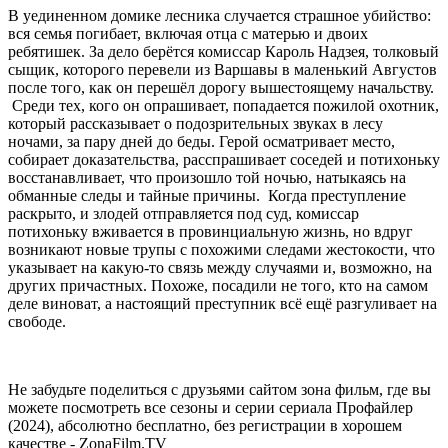
В уединенном домике лесника случается страшное убийство:
вся семья погибает, включая отца с матерью и двоих
ребятишек. За дело берётся комиссар Кароль Надзея, толковый
сыщик, которого перевели из Варшавы в маленький Августов
после того, как он перешёл дорогу вышестоящему начальству.
Среди тех, кого он опрашивает, попадается пожилой охотник,
который рассказывает о подозрительных звуках в лесу
ночами, за пару дней до беды. Герой осматривает место,
собирает доказательства, расспрашивает соседей и потихоньку
восстанавливает, что произошло той ночью, натыкаясь на
обманные следы и тайные причины. Когда преступление
раскрыто, и злодей отправляется под суд, комиссар
потихоньку вживается в провинциальную жизнь, но вдруг
возникают новые трупы с похожими следами жестокости, что
указывает на какую-то связь между случаями и, возможно, на
других причастных. Похоже, посадили не того, кто на самом
деле виноват, а настоящий преступник всё ещё разгуливает на
свободе.
Не забудьте поделиться с друзьями сайтом зона фильм, где вы
можете посмотреть все сезоны и серии сериала Профайлер
(2024), абсолютно бесплатно, без регистрации в хорошем
качестве - ZonaFilm.TV