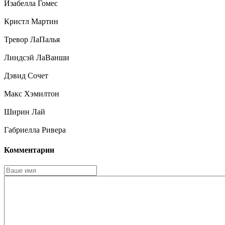
Изабелла Гомес
Кристл Мартин
Тревор ЛаПалья
Линдсэй ЛаВанши
Дэвид Сочет
Макс Хэмилтон
Ширин Лай
Габриелла Ривера
Комментарии