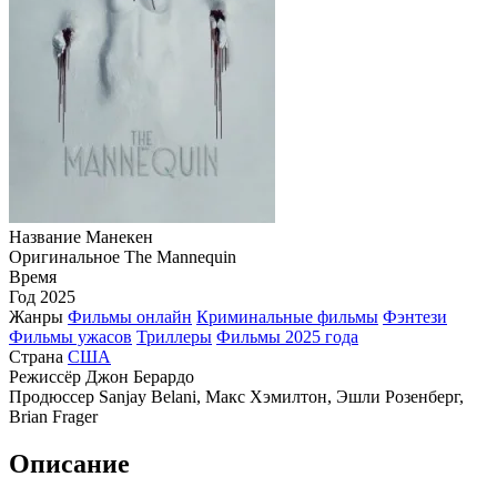
Название
Манекен
Оригинальное
The Mannequin
Время
Год
2025
Жанры
Фильмы онлайн
Криминальные фильмы
Фэнтези
Фильмы ужасов
Триллеры
Фильмы 2025 года
Страна
США
Режиссёр
Джон Берардо
Продюссер
Sanjay Belani, Макс Хэмилтон, Эшли Розенберг,
Brian Frager
Описание