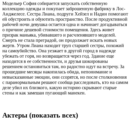
Модельер София собирается запускать собственную
коллекцию одежды и покупает заброшенную фабрику в Лос-
Анджелесе. Сестра Лиана, подруги Хейзел и Надин помогают
ей обустроить и обуютить пространство. После продуктивной
рабочей ночи девушка остается одна и начинает догадываться
о причине дешевой стоимости помещения. Здесь живет
призрак маньяка, убивавшего и расчленявшего моделей.
Смерть не стала преградой, он продолжает искать новых
жертв. Утром Лиана находит труп старшей сестры, похожий
на самоубийство. Она уезжает в другой город в надежде
убежать от горя, но возвращается через год. Здание еще
находится в ее собственности, и друзья шокированы
решением остановиться там, но радостно идут на встречу. За
прошедшие месяцы накопилась обида, непонимание и
невысказанные эмоции, они ссорятся, но после столкновения
с паранормальным решают сообща расследовать, кто на самом
деле убил их близкого, какую историю скрывают старые
стены и как замешан пугающий манекен.
Актеры
(показать всех)