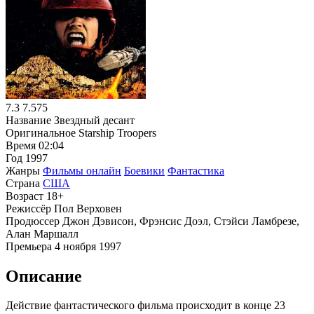
7.3
7.575
Название
Звездный десант
Оригинальное
Starship Troopers
Время
02:04
Год
1997
Жанры
Фильмы онлайн
Боевики
Фантастика
Страна
США
Возраст
18+
Режиссёр
Пол Верховен
Продюссер
Джон Дэвисон, Фрэнсис Доэл, Стэйси Ламбрезе,
Алан Маршалл
Премьера
4 ноября 1997
Описание
Действие фантастического фильма происходит в конце 23