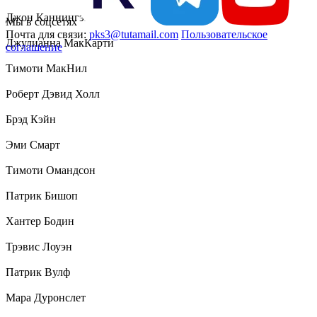
Джон Каннингэм
Мы в соцсетях
Почта для связи:
pks3@tutamail.com
Пользовательское
Джулианна МакКарти
соглашение
Тимоти МакНил
Роберт Дэвид Холл
Брэд Кэйн
Эми Смарт
Тимоти Омандсон
Патрик Бишоп
Хантер Бодин
Трэвис Лоуэн
Патрик Вулф
Мара Дуронслет