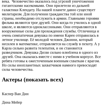
века. Человечество оказалось под угрозой уничтожения
гигантскими насекомыми. Они прилетели из дальней
галактики Клендату. На нашей планете давно существует
милитаризм. Для получения гражданства той или иной
страны, необходимо отслужить в армии. Главными героями
фильма являются трое друзей. Они когда-то учились в одной
школе, и являются одноклассниками. Они отправляются в
вооруженные силы для прохождения службы. Отличница и
очень симпатичная девушка по имени Карен отправилась в
летное училище. Её молодой человек Джонни, который
несилен в математике, отправляется на службу в пехоту. А у
Карла сильно развита телепатия, и он становится
разведчиком. Девушка Диззи сильно влюблена в одного из
друзей. Она оказалась вместе с ними в учебном корпусе. Все
ребята готовы к ожесточенным военным схваткам с врагом.
Но силы инопланетных захватчиков намного превосходят
силы человечества.
Актеры
(показать всех)
Каспер Ван Дин
Дина Мейер