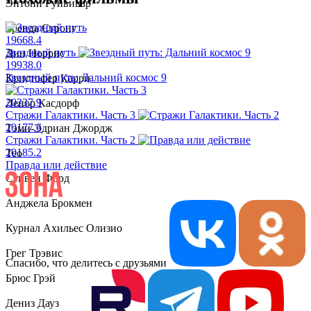
Энтони Руйвивар
Бренда Стронг
1966
8.4
Звездный путь
Дин Норрис
1993
8.0
Звездный путь: Дальний космос 9
Кристофер Карри
2023
7.9
Ленор Касдорф
Стражи Галактики. Часть 3
2017
7.6
Тэми-Эдриан Джордж
Стражи Галактики. Часть 2
2018
5.2
Тео
Правда или действие
Стивен Форд
Анджела Брокмен
Курнал Ахильес Олизио
Грег Трэвис
Спасибо, что делитесь с друзьями
Брюс Грэй
Дениз Дауз