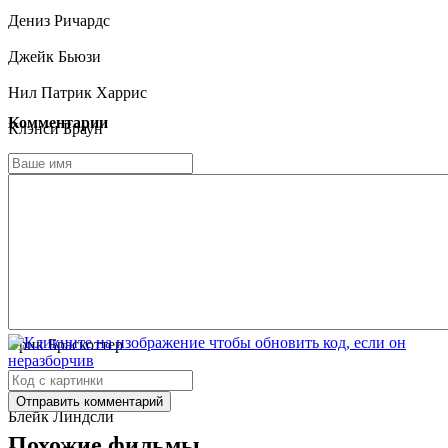
Дениз Ричардс
Джейк Бьюзи
Нил Патрик Харрис
Комментарии
Клэнси Браун
Сет Гиллиам
Патрик Малдун
Майкл Айронсайд
Ру МакКлэнахан
Маршалл Белл
Эрик Браскоттер
Мэтт Левин
Отправить комментарий
Блейк Линдсли
Похожие фильмы