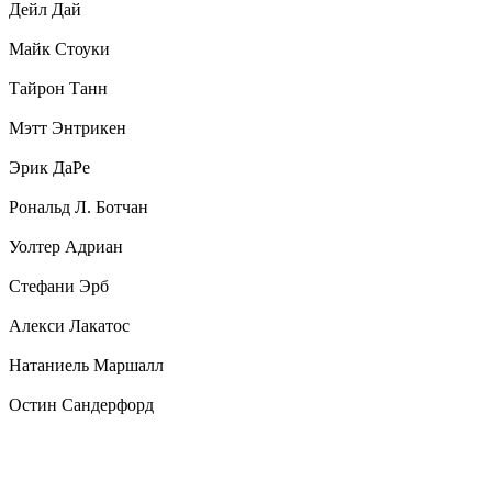
Дейл Дай
Майк Стоуки
Тайрон Танн
Мэтт Энтрикен
Эрик ДаРе
Рональд Л. Ботчан
Уолтер Адриан
Стефани Эрб
Алекси Лакатос
Натаниель Маршалл
Остин Сандерфорд