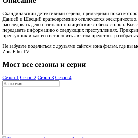
Описание
Скандинавский детективный сериал, премьерный показ которого
Данией и Швеций кратковременно отключается электричество, 
расследовать дело начинают полицейские с обеих сторон. Выя
передавать информацию о следующих преступлениях. Прикрыва
преступник и как его остановить - в этом предстоит разобрат
Не забудьте поделиться с друзьями сайтом зона фильм, где вы м
ZonaFilm.TV
Мост все сезоны и серии
Cезон 1
Cезон 2
Cезон 3
Cезон 4