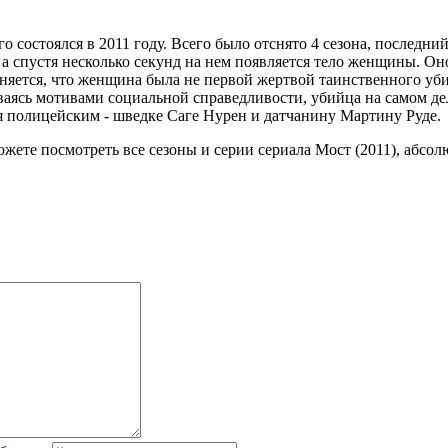
 состоялся в 2011 году. Всего было отснято 4 сезона, последни
а спустя несколько секунд на нем появляется тело женщины. Он
сняется, что женщина была не первой жертвой таинственного уб
ясь мотивами социальной справедливости, убийца на самом де
ься полицейским - шведке Саге Нурен и датчанину Мартину Руде.
ожете посмотреть все сезоны и серии сериала Мост (2011), абсол