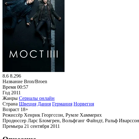
8.6
8.296
Название
Bron/Broen
Время
00:57
Год
2011
Жанры
Сериалы онлайн
Страна
Швеция
Дания
Германия
Норвегия
Возраст
18+
Режиссёр
Хенрик Георгссон, Румле Хаммерих
Продюссер
Ларс Бломгрен, Вольфганг Файндт, Ральф Иварссон
Премьера
21 сентября 2011