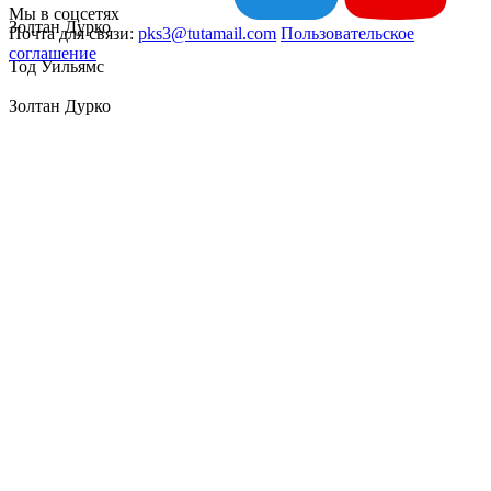
Мы в соцсетях
Золтан Дурко
Почта для связи:
pks3@tutamail.com
Пользовательское
соглашение
Тод Уильямс
Золтан Дурко