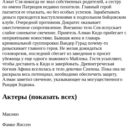
Азиат Сэя никогда не знал собственных родителей, а сестру
по имени Патриция недавно похитили. Главный герой
пытается ее отыскать, но без особых успехов. Зарабатывать
деньги приходится выступлениями в подпольном бойцовском
клубе. Очередной противник Дократес оказывает
ожесточенное сопротивление. Внезапно тело Сея испускает
слабое синеватое свечение. Приятель Алман Кидо прибегает с
неприятными новостями. Бывшая жена и главарь
криминальной группировки Вандер Гурад почему-то
разыскивает главного героя. Не желая дожидаться
головорезов, последний сбегает из заведения и просит
убежища у еще одного знакомого Майлока. Гостя усыпляют,
чтобы доставить к Кидо и завербовать. Древнегреческая
богиня Афина вселилась в тело девочки Сиенны. Пока она не
раскрыла весь потенциал, необходимо обеспечить защиту.
Алман заметил свечение, указывающее на могущественного
Рыцаря Зодиака.
Актеры
(показать всех)
Макэню
Фамке Янссен