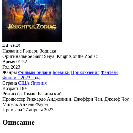
4.4
5.649
Название
Рыцари Зодиака
Оригинальное
Saint Seiya: Knights of the Zodiac
Время
01:52
Год
2023
Жанры
Фильмы онлайн
Боевики
Приключения
Фэнтези
Фильмы 2023 года
Страна
США
Япония
Возраст
18+
Режиссёр
Томаш Багиньский
Продюссер
Риккардо Анджелини, Джеффри Чан, Джозеф Чоу,
Мигель Анхель Фаура
Премьера
27 апреля 2023
Описание