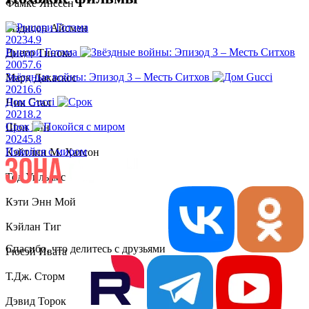
Фамке Янссен
Мэдисон Айсмен
2023
4.9
Рыцари Готэма
Диего Тиноко
2005
7.6
Звёздные войны: Эпизод 3 – Месть Ситхов
Марк Дакаскос
2021
6.6
Дом Gucci
Ник Стал
2021
8.2
Срок
Шон Бин
2024
5.8
Покойся с миром
Кэйтлин М. Хатсон
Тод Уильямс
Кэти Энн Мой
Кэйлан Тиг
Спасибо, что делитесь с друзьями
Рюсэй Ивата
Т.Дж. Сторм
Дэвид Торок