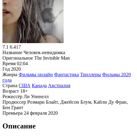
7.1
6.417
Название
Человек-невидимка
Оригинальное
The Invisible Man
Время
02:04
Год
2020
Жанры
Фильмы онлайн
Фантастика
Триллеры
Фильмы 2020
года
Страна
США
Канада
Австралия
Возраст
18+
Режиссёр
Ли Уоннелл
Продюссер
Розмари Блайт, Джейсон Блум, Кайли Ду Фран,
Бен Грант
Премьера
24 февраля 2020
Описание