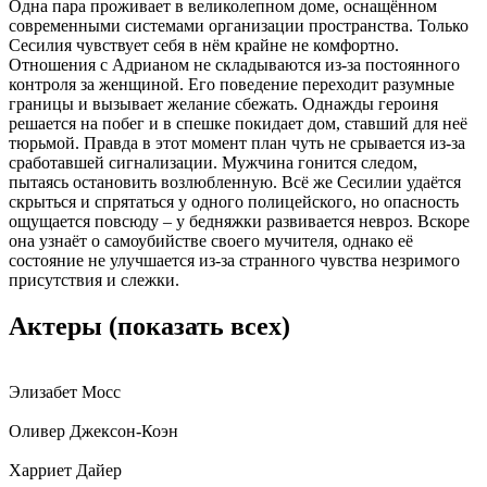
Одна пара проживает в великолепном доме, оснащённом
современными системами организации пространства. Только
Сесилия чувствует себя в нём крайне не комфортно.
Отношения с Адрианом не складываются из-за постоянного
контроля за женщиной. Его поведение переходит разумные
границы и вызывает желание сбежать. Однажды героиня
решается на побег и в спешке покидает дом, ставший для неё
тюрьмой. Правда в этот момент план чуть не срывается из-за
сработавшей сигнализации. Мужчина гонится следом,
пытаясь остановить возлюбленную. Всё же Сесилии удаётся
скрыться и спрятаться у одного полицейского, но опасность
ощущается повсюду – у бедняжки развивается невроз. Вскоре
она узнаёт о самоубийстве своего мучителя, однако её
состояние не улучшается из-за странного чувства незримого
присутствия и слежки.
Актеры
(показать всех)
Элизабет Мосс
Оливер Джексон-Коэн
Харриет Дайер