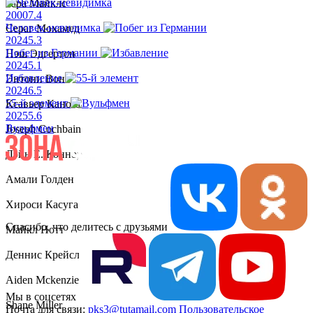
Зара Майклс
2000
7.4
Человек-невидимка
Сераг Мохамед
2024
5.3
Побег из Германии
Нэш Эдгертон
2024
5.1
Избавление
Энтони Вон
2024
6.5
55-й элемент
Ксавьер Каноза
2025
5.6
Вульфмен
Joseph Cochbain
Дэйн Е. Коннор
Амали Голден
Хироси Касуга
Спасибо, что делитесь с друзьями
Майкл Нотт
Деннис Крейслер
Aiden Mckenzie
Мы в соцсетях
Shane Miller
Почта для связи:
pks3@tutamail.com
Пользовательское