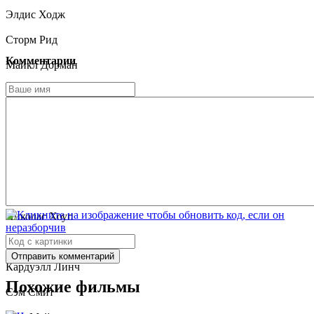
Элдис Ходж
Сторм Рид
Комментарии
Майкл Дорман
Бенедикт Харди
Рени Лим
Брайан Миган
Ник Киси
Вивьен Грир
Николас Хоуп
Клив Уильямс
Отправить комментарий
Кардуэлл Линч
Похожие фильмы
Сэм Смит