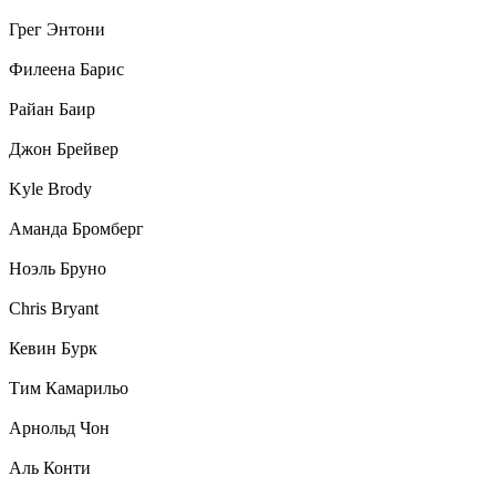
Грег Энтони
Филеена Барис
Райан Баир
Джон Брейвер
Kyle Brody
Аманда Бромберг
Ноэль Бруно
Chris Bryant
Кевин Бурк
Тим Камарильо
Арнольд Чон
Аль Конти