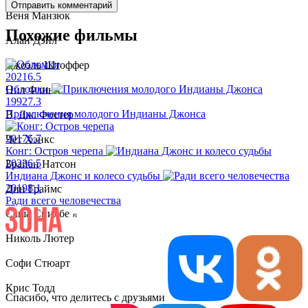
Отправить комментарий
Веня Манзюк
Похожие фильмы
Алан Дэйл
Джоэль Штоффер
2021
6.5
Обломки
Нил Флинн
1992
7.3
Приключения молодого Индианы Джонса
В. Дж. Фостер
2017
6.7
Чет Хэнкс
Конг: Остров черепа
2023
6.5
Брайан Натсон
Индиана Джонс и колесо судьбы
2019
8.1
Дин Граймс
Ради всего человечества
Саша Спилберг
Николь Лютер
Софи Стюарт
Крис Тодд
Спасибо, что делитесь с друзьями