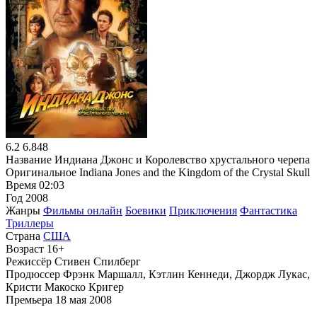
6.2
6.848
Название
Индиана Джонс и Королевство хрустального черепа
Оригинальное
Indiana Jones and the Kingdom of the Crystal Skull
Время
02:03
Год
2008
Жанры
Фильмы онлайн
Боевики
Приключения
Фантастика
Триллеры
Страна
США
Возраст
16+
Режиссёр
Стивен Спилберг
Продюссер
Фрэнк Маршалл, Кэтлин Кеннеди, Джордж Лукас,
Кристи Макоско Кригер
Премьера
18 мая 2008