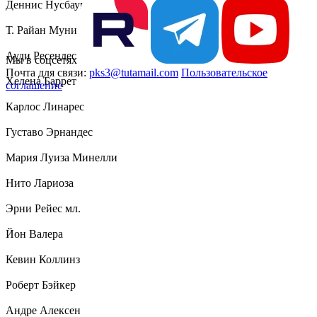
Деннис Нусбаум
Т. Райан Муни
Ауди Ресендес
Мы в соцсетях
Почта для связи:
pks3@tutamail.com
Пользовательское
Хелена Баррет
соглашение
Карлос Линарес
Густаво Эрнандес
Мария Луиза Минелли
Нито Лариоза
Эрни Рейес мл.
Йон Валера
Кевин Коллинз
Роберт Бэйкер
Андре Алексен