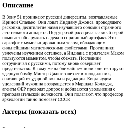
Описание
В Зону 51 проникают русский диверсанты, возглавляемые
Ириной Спалько. Они ловят Индиану Джонса, проводящего
раскопки, десятилетие назад изучавшего обломки странного
летательного аппарата. Под угрозой расстрела главный герой
помогает обнаружить надежно спрятанный артефакт. Это
саркофаг с мумифицированным телом, обладающим
сильнейшими магнетическими свойствами. Противники
увлечены изучением останков, а Индиана с приятелем Маком
пользуются моментом, чтобы сбежать. Последний
сотрудничал с русскими, потому вновь совершает
предательство. К тому же на ближайшем полигоне тестируют
ядерную бомбу. Мистер Джонс залезает в холодильник,
спасающий от ударной волны и радиации. Когда чудом
уцелевший мужчина возвращается в Маршалл Колледж,
агенты ФБР проводят допрос и добиваются увольнения с
преподавательской должности. Они полагают, что профессор
археологии тайно помогает СССР.
Актеры
(показать всех)