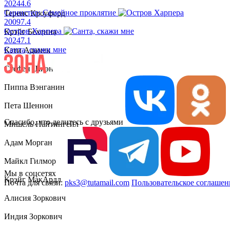
2024
4.6
Синистер: Семейное проклятие
Теренс Кроуфорд
2009
7.4
Остров Харпера
Крэйг Бехенна
2024
7.1
Санта, скажи мне
Кэти Адамек
Стефен Шиэн
Пиппа Вэнганин
Пета Шеннон
Спасибо, что делитесь с друзьями
Мишель Найтингейл
Адам Морган
Майкл Гилмор
Мы в соцсетях
Крэйг МакАрдл
Почта для связи:
pks3@tutamail.com
Пользовательское соглашен
Алисия Зоркович
Индия Зоркович