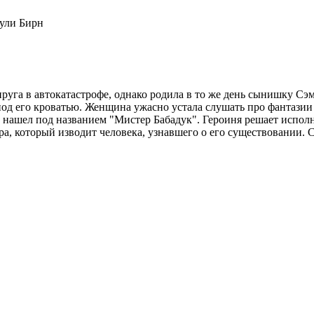
жули Бирн
пруга в автокатастрофе, однако родила в то же день сынишку Сэ
под его кроватью. Женщина ужасно устала слушать про фантазии
нашел под названием "Мистер Бабадук". Героиня решает исполни
тра, который изводит человека, узнавшего о его существовании.