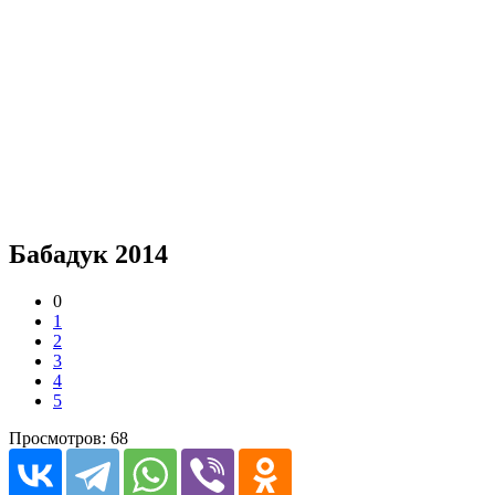
Бабадук 2014
0
1
2
3
4
5
Просмотров: 68