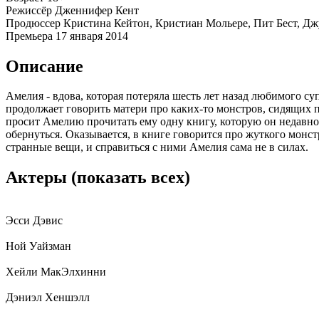
Режиссёр
Дженнифер Кент
Продюссер
Кристина Кейтон, Кристиан Мольере, Пит Бест, Д
Премьера
17 января 2014
Описание
Амелия - вдова, которая потеряла шесть лет назад любимого су
продолжает говорить матери про каких-то монстров, сидящих 
просит Амелию прочитать ему одну книгу, которую он недавно 
обернуться. Оказывается, в книге говорится про жуткого монс
странные вещи, и справиться с ними Амелия сама не в силах.
Актеры
(показать всех)
Эсси Дэвис
Ной Уайзман
Хейли МакЭлхинни
Дэниэл Хеншэлл