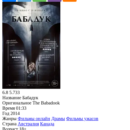
6.8
5.733
Название
Бабадук
Оригинальное
The Babadook
Время
01:33
Год
2014
Жанры
Фильмы онлайн
Драмы
Фильмы ужасов
Страна
Австралия
Канада
Возраст
18+