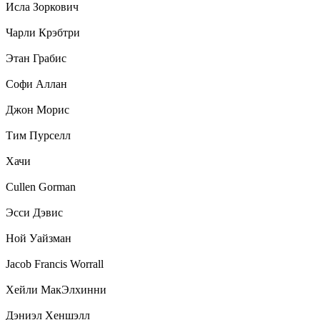
Исла Зоркович
Чарли Крэбтри
Этан Грабис
Софи Аллан
Джон Морис
Тим Пурселл
Хачи
Cullen Gorman
Эсси Дэвис
Ной Уайзман
Jacob Francis Worrall
Хейли МакЭлхинни
Дэниэл Хеншэлл