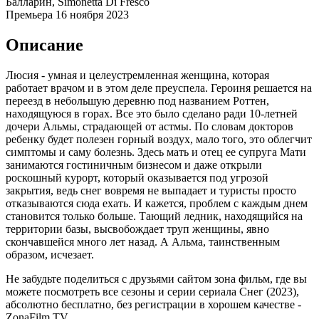
Балларин, Simonetta Di Fresco
Премьера
16 ноября 2023
Описание
Люсия - умная и целеустремленная женщина, которая
работает врачом и в этом деле преуспела. Героиня решается на
переезд в небольшую деревню под названием Роттен,
находящуюся в горах. Все это было сделано ради 10-летней
дочери Альмы, страдающей от астмы. По словам докторов
ребенку будет полезен горный воздух, мало того, это облегчит
симптомы и саму болезнь. Здесь мать и отец ее супруга Мати
занимаются гостиничным бизнесом и даже открыли
роскошный курорт, который оказывается под угрозой
закрытия, ведь снег вовремя не выпадает и туристы просто
отказываются сюда ехать. И кажется, проблем с каждым днем
становится только больше. Тающий ледник, находящийся на
территории базы, высвобождает труп женщины, явно
скончавшейся много лет назад. А Альма, таинственным
образом, исчезает.
Не забудьте поделиться с друзьями сайтом зона фильм, где вы
можете посмотреть все сезоны и серии сериала Снег (2023),
абсолютно бесплатно, без регистрации в хорошем качестве -
ZonaFilm.TV