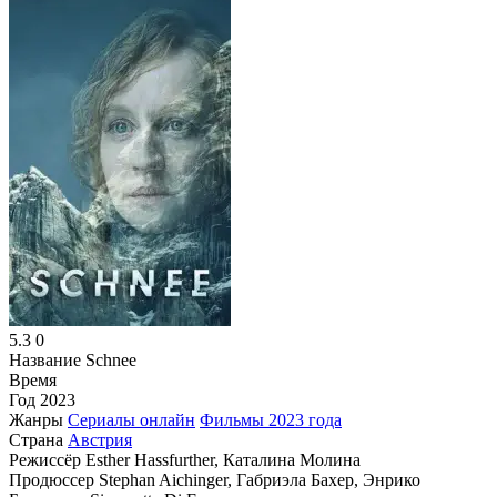
5.3
0
Название
Schnee
Время
Год
2023
Жанры
Сериалы онлайн
Фильмы 2023 года
Страна
Австрия
Режиссёр
Esther Hassfurther, Каталина Молина
Продюссер
Stephan Aichinger, Габриэла Бахер, Энрико