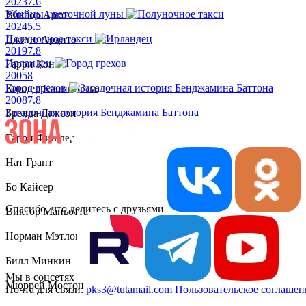
2023
7.6
Убийцы цветочной луны
Виктор Арго
2024
5.5
Полуночное такси
Джино Ардито
2019
7.8
Ирландец
Гарри Кон
2005
8
Город грехов
Коппер Каннингэм
2008
7.8
Загадочная история Бенджамина Баттона
Бренда Диксон
Гарри Фишлер
Нат Грант
Бо Кайсер
Спасибо, что делитесь с друзьями
Виктор Маньотта
Норман Мэтлок
Билл Минкин
Мы в соцсетях
Мюррей Мостон
Почта для связи:
pks3@tutamail.com
Пользовательское соглашен