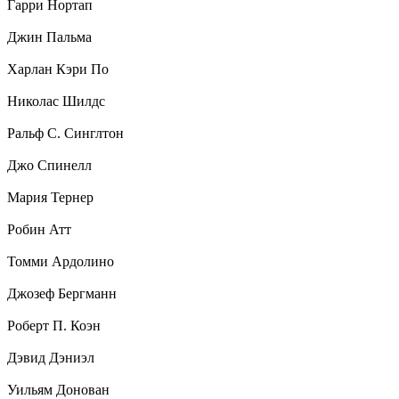
Гарри Нортап
Джин Пальма
Харлан Кэри По
Николас Шилдс
Ральф С. Синглтон
Джо Спинелл
Мария Тернер
Робин Атт
Томми Ардолино
Джозеф Бергманн
Роберт П. Коэн
Дэвид Дэниэл
Уильям Донован