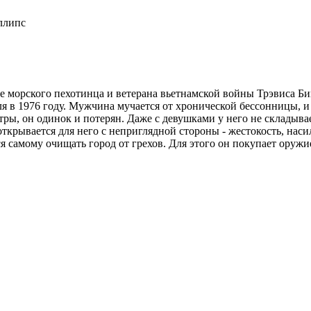
ллипс
бе морского пехотинца и ветерана вьетнамской войны Трэвиса Б
 в 1976 году. Мужчина мучается от хронической бессонницы, и 
атры, он одинок и потерян. Даже с девушками у него не складыва
ткрывается для него с неприглядной стороны - жестокость, наси
я самому очищать город от грехов. Для этого он покупает оружи