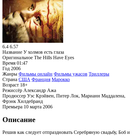
6.4
6.57
Название
У холмов есть глаза
Оригинальное
The Hills Have Eyes
Время
01:47
Год
2006
Жанры
Фильмы онлайн
Фильмы ужасов
Триллеры
Страна
США
Франция
Марокко
Возраст
18+
Режиссёр
Александр Ажа
Продюссер
Уэс Крэйвен, Питер Лок, Марианн Маддалена,
Фрэнк Хилдебранд
Премьера
10 марта 2006
Описание
Решив как следует отпраздновать Серебряную свадьбу, Боб и