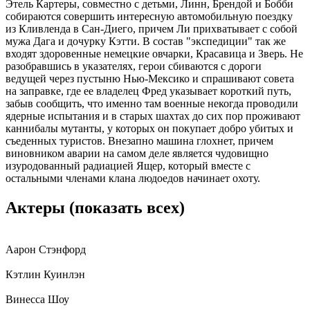
Этель Картеры, совместно с детьми, Линн, Брендой и Бобби
собираются совершить интересную автомобильную поездку
из Кливленда в Сан-Диего, причем Ли прихватывает с собой
мужа Дага и дочурку Кэтти. В состав "экспедиции" так же
входят здоровенные немецкие овчарки, Красавица и Зверь. Не
разобравшись в указателях, герои сбиваются с дороги
ведущей через пустыню Нью-Мексико и спрашивают совета
на заправке, где ее владелец Фред указывает короткий путь,
забыв сообщить, что именно там военные некогда проводили
ядерные испытания и в старых шахтах до сих пор проживают
каннибалы мутанты, у которых он покупает добро убитых и
съеденных туристов. Внезапно машина глохнет, причем
виновником аварии на самом деле является чудовищно
изуродованный радиацией Ящер, который вместе с
остальными членами клана людоедов начинает охоту.
Актеры
(показать всех)
Аарон Стэнфорд
Кэтлин Куинлэн
Винесса Шоу