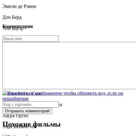
Эмили де Рэвин
Дэн Берд
Комментарии
Том Бауэр
Билли Драго
Роберт Джой
Тед Левайн
Десмонд Аскью
Максим Джиффард
Майкл Бэйли Смит
Мэйси Камиллери Презиоси
Отправить комментарий
Лаура Ортис
Похожие фильмы
Эзра Баззингтон