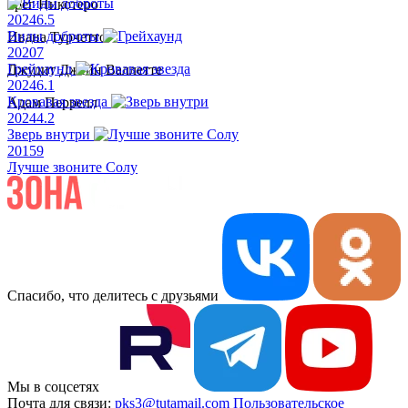
Грег Никотеро
2024
6.5
Виды доброты
Ивана Турчетто
2020
7
Грейхаунд
Джудит Джейн Валлетте
2024
6.1
Кровавая звезда
Адам Перрелл
2024
4.2
Зверь внутри
2015
9
Лучше звоните Солу
Спасибо, что делитесь с друзьями
Мы в соцсетях
Почта для связи:
pks3@tutamail.com
Пользовательское