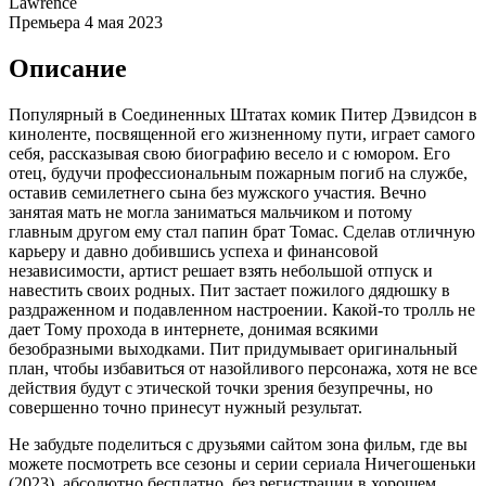
Lawrence
Премьера
4 мая 2023
Описание
Популярный в Соединенных Штатах комик Питер Дэвидсон в
киноленте, посвященной его жизненному пути, играет самого
себя, рассказывая свою биографию весело и с юмором. Его
отец, будучи профессиональным пожарным погиб на службе,
оставив семилетнего сына без мужского участия. Вечно
занятая мать не могла заниматься мальчиком и потому
главным другом ему стал папин брат Томас. Сделав отличную
карьеру и давно добившись успеха и финансовой
независимости, артист решает взять небольшой отпуск и
навестить своих родных. Пит застает пожилого дядюшку в
раздраженном и подавленном настроении. Какой-то тролль не
дает Тому прохода в интернете, донимая всякими
безобразными выходками. Пит придумывает оригинальный
план, чтобы избавиться от назойливого персонажа, хотя не все
действия будут с этической точки зрения безупречны, но
совершенно точно принесут нужный результат.
Не забудьте поделиться с друзьями сайтом зона фильм, где вы
можете посмотреть все сезоны и серии сериала Ничегошеньки
(2023), абсолютно бесплатно, без регистрации в хорошем