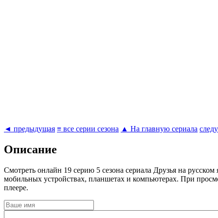
◄ предыдущая
≡ все серии сезона
▲ На главную сериала
след
Описание
Cмотреть онлайн 19 серию 5 сезона сериала Друзья на русском
мобильных устройствах, планшетах и компьютерах. При просм
плеере.