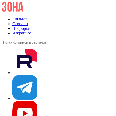
Фильмы
Сериалы
Подборки
Избранное