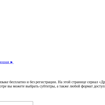
ующая ►
 языке бесплатно и без регистрации. На этой странице сериал «
отре вы можете выбрать субтитры, а также любой формат досту