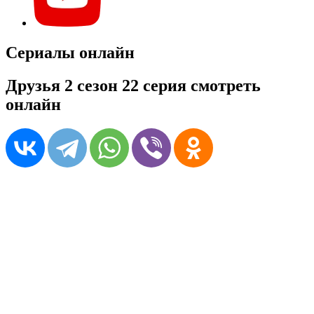
Сериалы онлайн
Друзья 2 сезон 22 серия смотреть
онлайн