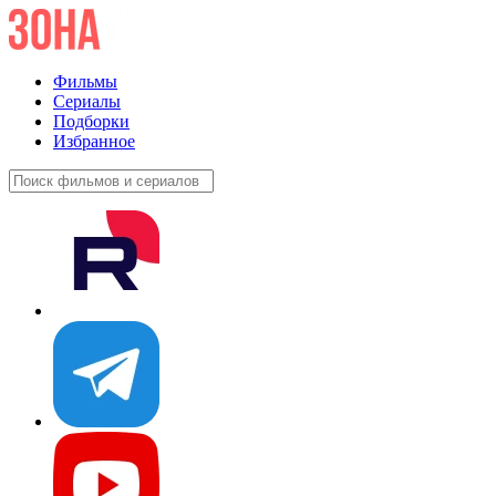
Фильмы
Сериалы
Подборки
Избранное