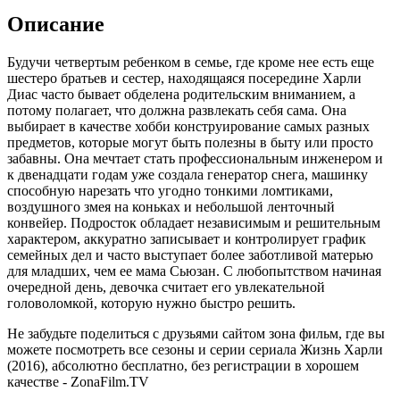
Описание
Будучи четвертым ребенком в семье, где кроме нее есть еще
шестеро братьев и сестер, находящаяся посередине Харли
Диас часто бывает обделена родительским вниманием, а
потому полагает, что должна развлекать себя сама. Она
выбирает в качестве хобби конструирование самых разных
предметов, которые могут быть полезны в быту или просто
забавны. Она мечтает стать профессиональным инженером и
к двенадцати годам уже создала генератор снега, машинку
способную нарезать что угодно тонкими ломтиками,
воздушного змея на коньках и небольшой ленточный
конвейер. Подросток обладает независимым и решительным
характером, аккуратно записывает и контролирует график
семейных дел и часто выступает более заботливой матерью
для младших, чем ее мама Сьюзан. С любопытством начиная
очередной день, девочка считает его увлекательной
головоломкой, которую нужно быстро решить.
Не забудьте поделиться с друзьями сайтом зона фильм, где вы
можете посмотреть все сезоны и серии сериала Жизнь Харли
(2016), абсолютно бесплатно, без регистрации в хорошем
качестве - ZonaFilm.TV