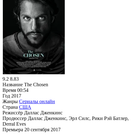
9.2
8.83
Название
The Chosen
Время
00:54
Год
2017
Жанры
Сериалы онлайн
Страна
США
Режиссёр
Даллас Дженкинс
Продюссер
Даллас Дженкинс, Эрл Силс, Рики Рэй Батлер,
Derral Eves
Премьера
20 сентября 2017