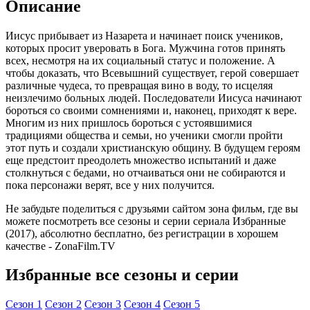
Описание
Иисус прибывает из Назарета и начинает поиск учеников,
которых просит уверовать в Бога. Мужчина готов принять
всех, несмотря на их социальный статус и положение. А
чтобы доказать, что Всевышний существует, герой совершает
различные чудеса, то превращая вино в воду, то исцеляя
неизлечимо больных людей. Последователи Иисуса начинают
бороться со своими сомнениями и, наконец, приходят к вере.
Многим из них пришлось бороться с устоявшимися
традициями общества и семьи, но ученики смогли пройти
этот путь и создали христианскую общину. В будущем героям
еще предстоит преодолеть множество испытаний и даже
столкнуться с бедами, но отчаиваться они не собираются и
пока персонажи верят, все у них получится.
Не забудьте поделиться с друзьями сайтом зона фильм, где вы
можете посмотреть все сезоны и серии сериала Избранные
(2017), абсолютно бесплатно, без регистрации в хорошем
качестве - ZonaFilm.TV
Избранные все сезоны и серии
Cезон 1
Cезон 2
Cезон 3
Cезон 4
Cезон 5