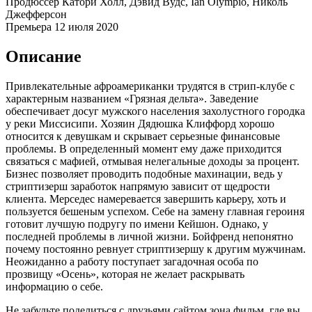
Продюссер
Катори Холл, Дэвид Вудс, Ian Olympio, Николь
Джефферсон
Премьера
12 июля 2020
Описание
Привлекательные афроамериканки трудятся в стрип-клубе с
характерным названием «Грязная дельта». Заведение
обеспечивает досуг мужского населения захолустного городка
у реки Миссисипи. Хозяин Дядюшка Клиффорд хорошо
относится к девушкам и скрывает серьезные финансовые
проблемы. В определенный момент ему даже приходится
связаться с мафией, отмывая нелегальные доходы за процент.
Бизнес позволяет проводить подобные махинации, ведь у
стриптизерш заработок напрямую зависит от щедрости
клиента. Мерседес намеревается завершить карьеру, хоть и
пользуется бешеным успехом. Себе на замену главная героиня
готовит лучшую подругу по имени Кейшон. Однако, у
последней проблемы в личной жизни. Бойфренд непонятно
почему постоянно ревнует стриптизершу к другим мужчинам.
Неожиданно а работу поступает загадочная особа по
прозвищу «Осень», которая не желает раскрывать
информацию о себе.
Не забудьте поделиться с друзьями сайтом зона фильм, где вы