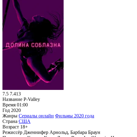
7.5
7.413
Название
P-Valley
Время
01:00
Год
2020
Жанры
Сериалы онлайн
Фильмы 2020 года
Страна
США
Возраст
18+
Режиссёр
Дженнифер Арнольд, Барбара Браун