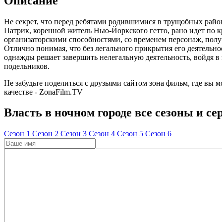
Описание
Не секрет, что перед ребятами родившимися в трущобных рай
Патрик, коренной житель Нью-Йоркского гетто, рано идет по 
организаторскими способностями, со временем персонаж, пол
Отлично понимая, что без легального прикрытия его деятельн
однажды решает завершить нелегальную деятельность, войдя в 
подельников.
Не забудьте поделиться с друзьями сайтом зона фильм, где вы 
качестве - ZonaFilm.TV
Власть в ночном городе все сезоны и се
Cезон 1
Cезон 2
Cезон 3
Cезон 4
Cезон 5
Cезон 6