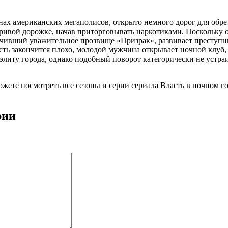
онах американских мегаполисов, открыто немного дорог для обр
кривой дорожке, начав приторговывать наркотиками. Поскольку о
учивший уважительное прозвище «Призрак», развивает преступн
ость закончится плохо, молодой мужчина открывает ночной клуб
элиту города, однако подобный поворот категорически не устраи
можете посмотреть все сезоны и серии сериала Власть в ночном г
рии