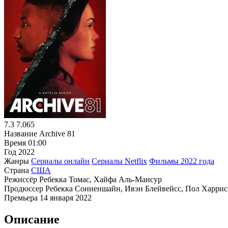
7.3
7.065
Название
Archive 81
Время
01:00
Год
2022
Жанры
Сериалы онлайн
Сериалы Netflix
Фильмы 2022 года
Страна
США
Режиссёр
Ребекка Томас, Хайфа Аль-Мансур
Продюссер
Ребекка Сонненшайн, Ивэн Блейвейсс, Пол Харрис
Премьера
14 января 2022
Описание