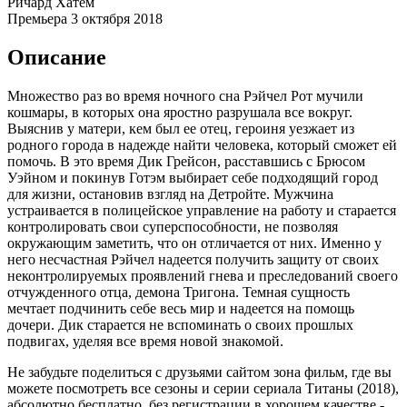
Ричард Хатем
Премьера
3 октября 2018
Описание
Множество раз во время ночного сна Рэйчел Рот мучили
кошмары, в которых она яростно разрушала все вокруг.
Выяснив у матери, кем был ее отец, героиня уезжает из
родного города в надежде найти человека, который сможет ей
помочь. В это время Дик Грейсон, расставшись с Брюсом
Уэйном и покинув Готэм выбирает себе подходящий город
для жизни, остановив взгляд на Детройте. Мужчина
устраивается в полицейское управление на работу и старается
контролировать свои суперспособности, не позволяя
окружающим заметить, что он отличается от них. Именно у
него несчастная Рэйчел надеется получить защиту от своих
неконтролируемых проявлений гнева и преследований своего
отчужденного отца, демона Тригона. Темная сущность
мечтает подчинить себе весь мир и надеется на помощь
дочери. Дик старается не вспоминать о своих прошлых
подвигах, уделяя все время новой знакомой.
Не забудьте поделиться с друзьями сайтом зона фильм, где вы
можете посмотреть все сезоны и серии сериала Титаны (2018),
абсолютно бесплатно, без регистрации в хорошем качестве -