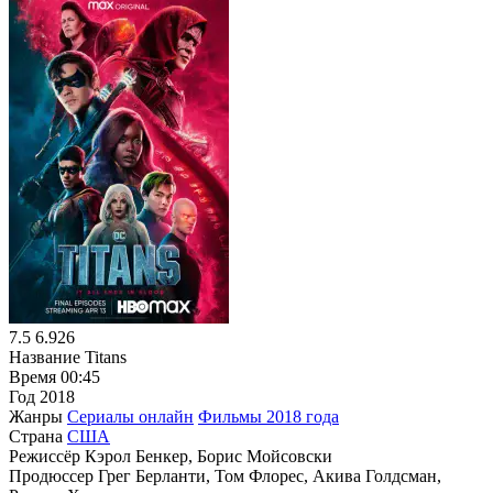
7.5
6.926
Название
Titans
Время
00:45
Год
2018
Жанры
Сериалы онлайн
Фильмы 2018 года
Страна
США
Режиссёр
Кэрол Бенкер, Борис Мойсовски
Продюссер
Грег Берланти, Том Флорес, Акива Голдсман,