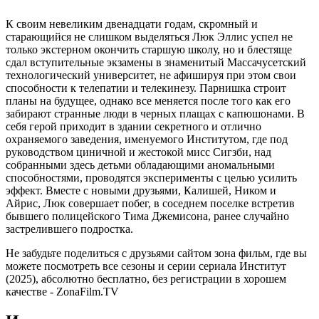
К своим невеликим двенадцати годам, скромный и
старающийся не слишком выделяться Люк Эллис успел не
только экстерном окончить старшую школу, но и блестяще
сдал вступительные экзамены в знаменитый Массачусетский
технологический университет, не афишируя при этом свои
способности к телепатии и телекинезу. Парнишка строит
планы на будущее, однако все меняется после того как его
забирают странные люди в черных плащах с капюшонами. В
себя герой приходит в здании секретного и отлично
охраняемого заведения, именуемого Институтом, где под
руководством циничной и жестокой мисс Сигзби, над
собранными здесь детьми обладающими аномальными
способностями, проводятся эксперименты с целью усилить
эффект. Вместе с новыми друзьями, Калишей, Ником и
Айрис, Люк совершает побег, в соседнем поселке встретив
бывшего полицейского Тима Джемисона, ранее случайно
застрелившего подростка.
Не забудьте поделиться с друзьями сайтом зона фильм, где вы
можете посмотреть все сезоны и серии сериала Институт
(2025), абсолютно бесплатно, без регистрации в хорошем
качестве - ZonaFilm.TV