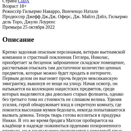
Страна
США
Возраст
18+
Режиссёр
Гильермо Наварро, Винченцо Натали
Продюссер
Джефф Дж.Дж. Оферс, Дж. Майлз Дэйл, Гильермо
дель Торо, Джули Лоуренс
Премьера
25 октября 2022
Описание
Крепко задолжав опасным персонажам, ветеран вьетнамской
компании и страстный поклонник Гитлера, Николас,
приобретает за бесценок заброшенное складское помещение,
рассчитывая отыскать там достаточное количество ценных
предметов, которые можно будет продать в интернете.
Первым делом он выгоняет прочь бедную мексиканскую
эмигрантку, выкинув ее вещи на улицу. Начав осмотр, он
натыкается на коллекцию нацистских предметов, среди
которых выделяются два довольно старых фолианта, однако
без третьего тома их стоимость не слишком велика. Удвоив
усилия, герой обнаруживает вход в секретную комнату, где
покоится высохшая мумия бедолаги, некогда попытавшегося
вызвать демона. Теперь тварь готова вселиться в придурка
Никки. В это же время бродяга Матсон пробирается на
кладбище в надежде поживиться орденами похороненного
генерала, но в усыпальнице сталкивается с королевой крыс.