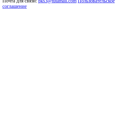
Почта для связи:
pks3@tutamail.com
Пользовательское
соглашение