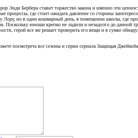
р Энди Бербера ставит торжество закона и именно эти ценности
ные процессы, где стоит ожидать давление со стороны заинтере
гу Лору, но в один кошмарный день, в помещении школы, где пр
 Поскольку юноши крепко не ладили и незадолго до данной тра
ости, герой все же решает проверить его вещи и в сумке обнару
можете посмотреть все сезоны и серии сериала Защищая Джейкоба