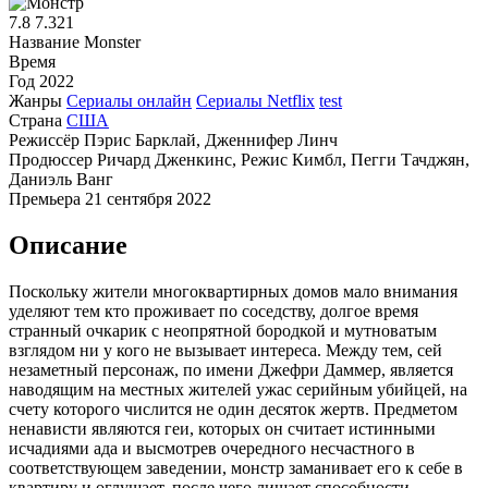
7.8
7.321
Название
Monster
Время
Год
2022
Жанры
Сериалы онлайн
Сериалы Netflix
test
Страна
США
Режиссёр
Пэрис Барклай, Дженнифер Линч
Продюссер
Ричард Дженкинс, Режис Кимбл, Пегги Тачджян,
Даниэль Ванг
Премьера
21 сентября 2022
Описание
Поскольку жители многоквартирных домов мало внимания
уделяют тем кто проживает по соседству, долгое время
странный очкарик с неопрятной бородкой и мутноватым
взглядом ни у кого не вызывает интереса. Между тем, сей
незаметный персонаж, по имени Джефри Даммер, является
наводящим на местных жителей ужас серийным убийцей, на
счету которого числится не один десяток жертв. Предметом
ненависти являются геи, которых он считает истинными
исчадиями ада и высмотрев очередного несчастного в
соответствующем заведении, монстр заманивает его к себе в
квартиру и оглушает, после чего лишает способности