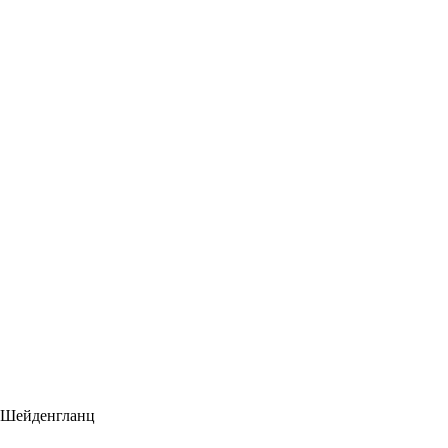
б Шейденгланц