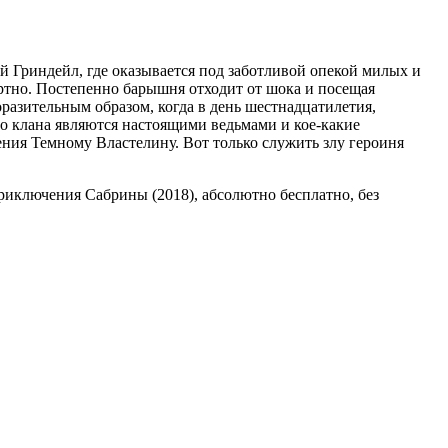
 Гриндейл, где оказывается под заботливой опекой милых и
ртно. Постепенно барышня отходит от шока и посещая
разительным образом, когда в день шестнадцатилетия,
го клана являются настоящими ведьмами и кое-какие
ния Темному Властелину. Вот только служить злу героиня
приключения Сабрины (2018), абсолютно бесплатно, без