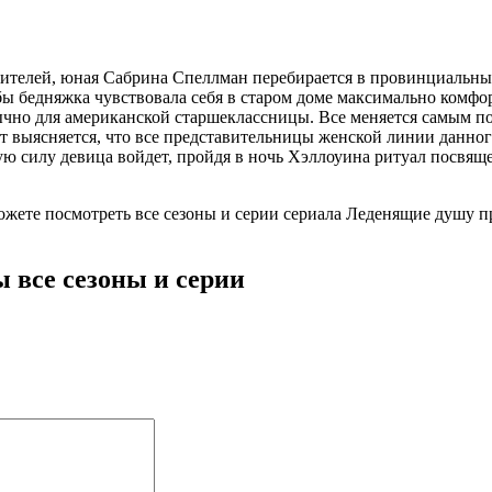
ителей, юная Сабрина Спеллман перебирается в провинциальный
ы бедняжка чувствовала себя в старом доме максимально комфо
ычно для американской старшеклассницы. Все меняется самым по
ут выясняется, что все представительницы женской линии данно
ю силу девица войдет, пройдя в ночь Хэллоуина ритуал посвяще
 можете посмотреть все сезоны и серии сериала Леденящие душу 
все сезоны и серии