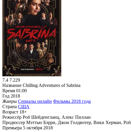
7.4
7.229
Название
Chilling Adventures of Sabrina
Время
01:00
Год
2018
Жанры
Сериалы онлайн
Фильмы 2018 года
Страна
США
Возраст
18+
Режиссёр
Роб Шейденгланц, Алекс Пиллаи
Продюссер
Мэттью Бэрри, Джон Голдвотер, Вики Херман, Ро
Премьера
5 октября 2018