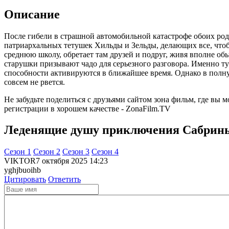
Описание
После гибели в страшной автомобильной катастрофе обоих род
патриархальных тетушек Хильды и Зельды, делающих все, чтоб
среднюю школу, обретает там друзей и подруг, живя вполне об
старушки призывают чадо для серьезного разговора. Именно т
способности активируются в ближайшее время. Однако в полну
совсем не рвется.
Не забудьте поделиться с друзьями сайтом зона фильм, где вы
регистрации в хорошем качестве - ZonaFilm.TV
Леденящие душу приключения Сабрины 
Cезон 1
Cезон 2
Cезон 3
Cезон 4
VIKTOR
7 октября 2025 14:23
yghjbuoihb
Цитировать
Ответить