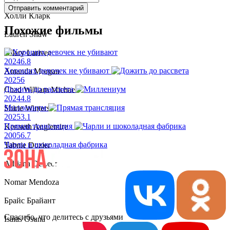
Отправить комментарий
Холли Кларк
Похожие фильмы
Lauren Shaw
Hilary Larivee
2024
6.8
Хороших девочек не убивают
Amanda Morgan
2025
6
Дожить до рассвета
Chad William Michael
2024
4.8
Миллениум
Shirie Winters
2025
3.1
Прямая трансляция
Kenneth Anglemire
2005
6.7
Чарли и шоколадная фабрика
Tabnie Dozier
Adriana DeLeon
Nomar Mendoza
Брайс Брайант
Спасибо, что делитесь с друзьями
Isaias Osuna