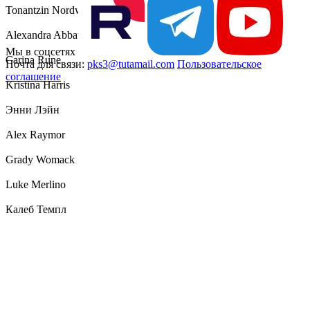
Tonantzin Nordwall
Alexandra Abbatangelo
Мы в соцсетях
Carina Rune
Почта для связи:
pks3@tutamail.com
Пользовательское
соглашение
Kristina Harris
Энни Лэйн
Alex Raymor
Grady Womack
Luke Merlino
Калеб Темпл