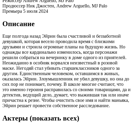
Режиссёр
Andrew Arguello, MJ Palo
Продюссер
Ник Джостен, Andrew Arguello, MJ Palo
Премьера
5 июля 2024
Описание
Еще полгода назад Эйрин была счастливой и беззаботной
девушкой, которая весело проводила время с близкими
друзьями и строила огромные планы на будущую жизнь. Но
однажды все кардинально изменилось, когда персонажи
решили собраться на вечеринку в доме одного из приятелей.
Неожиданно в особняк ворвался неизвестный в розовой
маске. Негодяй стал убивать старшеклассников одного за
другим. Единственным человеком, оставшимся в живых,
оказалась Эйрин. Злоумышленник не убил девушку, но она до
сих пор не понимает, почему. В школе многие считают, что
это именно героиня расправилась со своими товарищами, да и
детектив, ведущий дело, думает, что выжившая так или иначе
причастна к резне. Чтобы очистить свое имя и найти маньяка,
Эйрин решает провести собственное расследование.
Актеры
(показать всех)