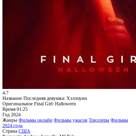
4.7
Название
Последняя девушка: Хэллоуин
Оригинальное
Final Girl: Halloween
Время
01:25
Год
2024
Жанры
Фильмы онлайн
Фильмы ужасов
Триллеры
Фильмы
2024 года
Страна
США