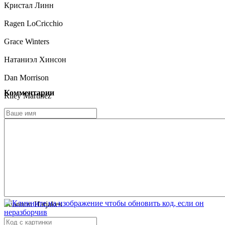
Кристал Линн
Ragen LoCricchio
Grace Winters
Натаниэл Хинсон
Dan Morrison
Комментарии
Riley Martinez
Венди Фейн
Gregory Klino
Джасмит Бадувалиа
Cicely Capozzi
Робб Руссо
Shannon Hatjakes
Nicolas Bullentini