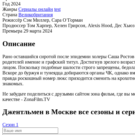
Год
2024
Жанры
Сериалы онлайн
test
Страна
Великобритания
Режиссёр
Сэм Миллер, Сара О’Горман
Продюссер
Том Харпер, Хелен Грирсон, Alexis Hood, Дес Хьюз
Премьера
29 марта 2024
Описание
Рано оставшийся сиротой после эпидемии холеры Саша Ростов 
родителей имение и графский титул. Достигнув зрелого возрас
лицом. Поскольку подобные шалости строго запрещены, бедола
Вскоре до буржуя и тунеядца добираются органы ЧК, однако в
правда роскошный номер люкс приходится сменить на крохотн
знакомых.
Не забудьте поделиться с друзьями сайтом зона фильм, где вы 
качестве - ZonaFilm.TV
Джентльмен в Москве все сезоны и сер
Cезон 1