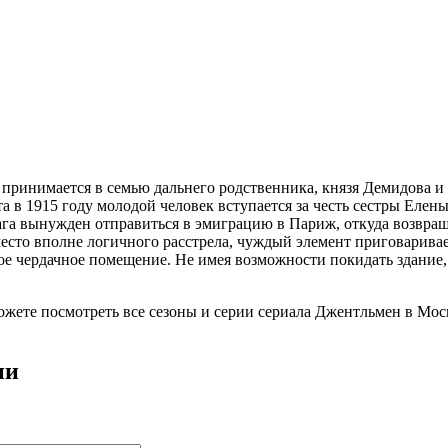
принимается в семью дальнего родственника, князя Демидова и 
та в 1915 году молодой человек вступается за честь сестры Еле
га вынужден отправиться в эмиграцию в Париж, откуда возвращ
место вполне логичного расстрела, чуждый элемент приговарива
ое чердачное помещение. Не имея возможности покидать здание
можете посмотреть все сезоны и серии сериала Джентльмен в Мос
ии