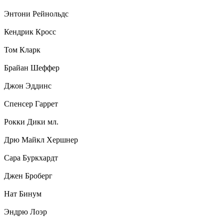
Энтони Рейнольдс
Кендрик Кросс
Том Кларк
Брайан Шеффер
Джон Эддинс
Спенсер Гаррет
Рокки Дики мл.
Дрю Майкл Хершнер
Сара Буркхардт
Джен Броберг
Нат Бинум
Эндрю Лоэр