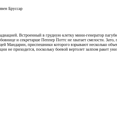
ивен Бруссар
диацией. Встроенный в грудную клетку мини-генератор пагубно 
юбовнице и секретарше Пеппер Поттс не хватает смелости. Зато,
одей Мандарин, приспешники которого взрывают несколько объе
кции не приходится, поскольку боевой вертолет залпом ракет ун