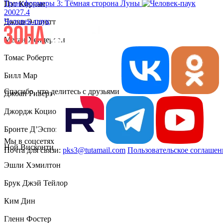
Трансформеры 3: Тёмная сторона Луны
Пэт Кирнан
2002
7.4
Человек-паук
Джош Эллиотт
Меган Хендерсон
Томас Робертс
Билл Мар
Спасибо, что делитесь с друзьями
Джоан Риверз
Джордж Коциопулос
Бронте Д’Эспозито
Мы в соцсетях
Ной Висконти
Почта для связи:
pks3@tutamail.com
Пользовательское соглашен
Эшли Хэмилтон
Брук Джэй Тейлор
Ким Дин
Гленн Фостер