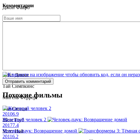
Комментарии
Джон Фавро
Бен Кингсли
Джеймс Бэдж Дейл
Стефани Шостак
Пол Беттани
Уильям Сэдлер
Дейл Дикки
Отправить комментарий
Тай Симпкинс
Похожие фильмы
Мигель Феррер
Ван Сюэци
2010
6.9
Железный человек 2
Шон Тоуб
2017
7.4
Человек-паук: Возвращение домой
Мэтт Най
2011
6.2