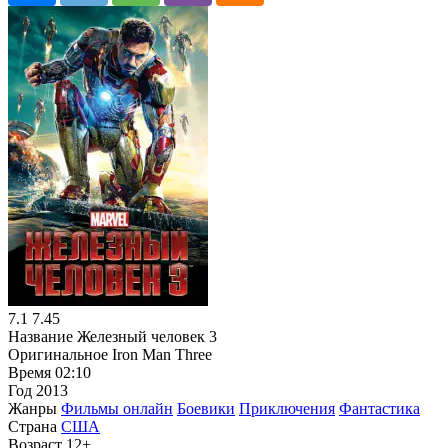
7.1
7.45
Название
Железный человек 3
Оригинальное
Iron Man Three
Время
02:10
Год
2013
Жанры
Фильмы онлайн
Боевики
Приключения
Фантастика
Страна
США
Возраст
12+