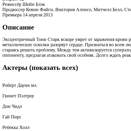
Режиссёр
Шейн Блэк
Продюссер
Кевин Файги, Виктория Алонсо, Митчелл Белл, Ст
Премьера
14 апреля 2013
Описание
Эксцентричный Тони Старк вскоре умрет от заражения крови ра
металлические осколки разорвут сердце. Признаться во всем л
стараясь решить проблему. Между тем активизируется суперзл
оппоненту, предлагая атаковать свой особняк. Долго ждать реа
Актеры
(показать всех)
Роберт Дауни мл.
Гвинет Пэлтроу
Дон Чидл
Гай Пирс
Ребекка Холл