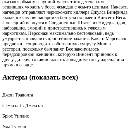
оказался обманут группой малолетних дегенератов,
решивших украсть у босса чемодан с чем-то ценным. Наказать
наглецов отправляют чернокожего киллера Джулса Винфилда,
выдав в качестве напарника болтуна по имени Винсент Вега.
Последний вернулся в Соединенные Штаты из Нидерландов,
набравшись эмоций и пристрастившись к тяжелым
наркотикам. Персонаж максимально бестолковый, ведь
умудряется провалить простейшие задания. Как-то Марселлас
предложил сопроводить собственную супругу Мию в
ресторан, поскольку был занят. Все закончилось
передозировкой женщины, которую Винсент приволок к
другу-дилеру, заставив вколоть лошадиную дозу адреналина
прямо в сердце.
Актеры
(показать всех)
Джон Траволта
Сэмюэл Л. Джексон
Брюс Уиллис
Ума Турман