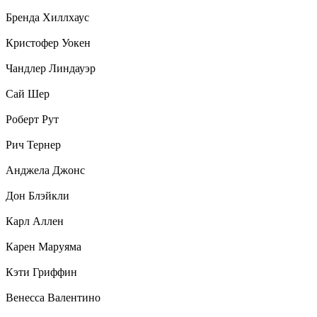
Бренда Хиллхаус
Кристофер Уокен
Чандлер Линдауэр
Сай Шер
Роберт Рут
Рич Тернер
Анджела Джонс
Дон Блэйкли
Карл Аллен
Карен Маруяма
Кэти Гриффин
Венесса Валентино