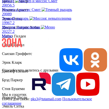
Начало
Брона Галлахер
2005
6.5
Мистер и миссис Смит
Розанна Аркетт
2008
9
Темный рыцарь
Эрик Столц
1996
7.2
Миссия: невыполнима
Джером Патрик Хобан
2022
7.2
Меню
Майкл Гилден
Гари Шорелл
Сьюзан Гриффитс
Эрик Кларк
Спасибо, что делитесь с друзьями
Джозеф Пилато
Брэд Паркер
Стив Бушеми
Мы в соцсетях
Лорелей Лесли
Почта для связи:
pks3@tutamail.com
Пользовательское
соглашение
Эмиль Ситка