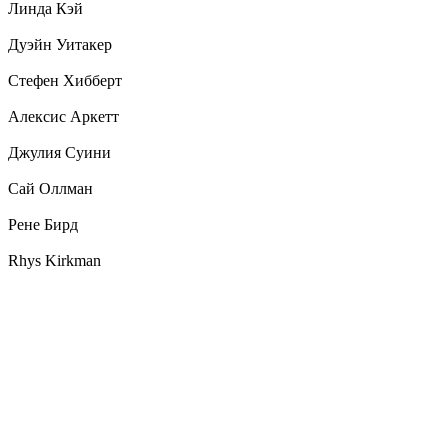
Линда Кэй
Дуэйн Уитакер
Стефен Хибберт
Алексис Аркетт
Джулия Суини
Сай Оллман
Рене Бирд
Rhys Kirkman