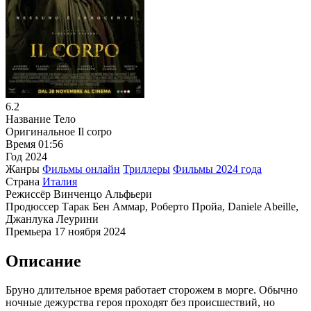
6.2
Название
Тело
Оригинальное
Il corpo
Время
01:56
Год
2024
Жанры
Фильмы онлайн
Триллеры
Фильмы 2024 года
Страна
Италия
Режиссёр
Винченцо Альфьери
Продюссер
Тарак Бен Аммар, Роберто Пройа, Daniele Abeille,
Джанлука Леурини
Премьера
17 ноября 2024
Описание
Бруно длительное время работает сторожем в морге. Обычно
ночные дежурства героя проходят без происшествий, но