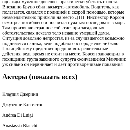
однажды мужчине довелось практически убежать с поста.
Внезапно Бруно сбил насмерть автомобиль. Водитель, как
полагается, связался с полицией и скорой помощью, которые
незамедлительно прибыли на место ДТП. Инспектор Корсон
осмотрел погибшего и посчитал нужным последовать в морг.
Там произошло странное событие: при загадочных
обстоятельствах исчезло тело недавно умершей дамы.
Ситуация довольно непростая, из-за случившегося возможно
поднимется паника, ведь подобного в городе еще не было.
Полицейскому предстоит предпринять решительные
действия, ведь время не стоит на месте. Корсон заподозрил в
похищении трупа законного супруга скончавшейся Манчини:
уж сильно он нервничает и дает противоречивые показания.
Актеры
(показать всех)
Клаудия Джерини
Джузеппе Баттистон
Andrea Di Luigi
Anastassia Bianchi