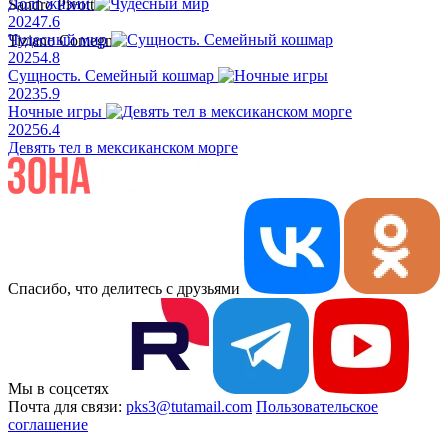
Долг жизни
Sandro Pivotti
2024
7.6
Чудесный мир
Tiziano Comegna
2025
4.8
Сущность. Семейный кошмар
2023
5.9
Ночные игры
2025
6.4
Девять тел в мексиканском морге
Спасибо, что делитесь с друзьями
Мы в соцсетях
Почта для связи:
pks3@tutamail.com
Пользовательское
соглашение