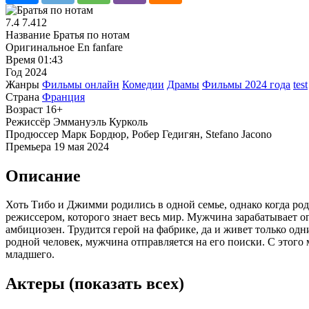
7.4
7.412
Название
Братья по нотам
Оригинальное
En fanfare
Время
01:43
Год
2024
Жанры
Фильмы онлайн
Комедии
Драмы
Фильмы 2024 года
test
Страна
Франция
Возраст
16+
Режиссёр
Эммануэль Курколь
Продюссер
Марк Бордюр, Робер Гедигян, Stefano Jacono
Премьера
19 мая 2024
Описание
Хоть Тибо и Джимми родились в одной семье, однако когда род
режиссером, которого знает весь мир. Мужчина зарабатывает о
амбициозен. Трудится герой на фабрике, да и живет только одн
родной человек, мужчина отправляется на его поиски. С этого
младшего.
Актеры
(показать всех)