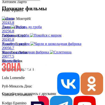
Антонен Ларто
Похожие фильмы
Реми Франсо
Джонни Монтрёй
2024
3.8
Лола
Джонни Рассе
2025
6.8
Любовь до гроба
Габриель Клей
2024
5.8
Покойся с миром
Аннетт Лоукэй
2005
6.7
Чарли и шоколадная фабрика
Жан-Люк Лебак
2007
7.5
Сплетница
Жоэль Лебак
Stéphanie Cliquennois
Lulu Lomendie
Руй-Микаэль Диас
Спасибо, что делитесь с друзьями
Nathalie Desrumaux
Kodgo Epaminondas