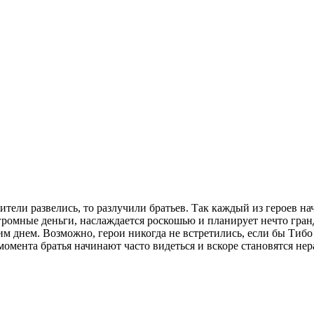
ители развелись, то разлучили братьев. Так каждый из героев н
громные деньги, наслаждается роскошью и планирует нечто гран
им днем. Возможно, герои никогда не встретились, если бы Тибо
 момента братья начинают часто видеться и вскоре становятся не