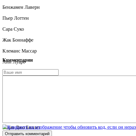
Бенжамен Лаверн
Пьер Лоттен
Сара Суко
Жак Боннаффе
Клеманс Массар
Комментарии
Анн Луаре
Матильда Курколь-Розес
Ивон Мартин
Изабель Занотти
Николя Дюкрон
Чарли Нельсон
Мари-Джо Биллет
Отправить комментарий